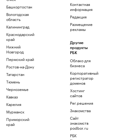
Контактная
Башкортостан
информация
Вологодская
Редакция
область
Размещение
Калининград
рекламы
Краснодарский
край
Другие
Нижний
продукты
Новгород
РБК
Пермский край
Облако для
бизнеса
Ростов-на-Дону
Корпоративный
Татарстан
регистратор
Тюмень
доменов
Черноземье
Хостинг
сайтов
Кавказ
Рег.решения
Карелия
Знакомства
Мурманск
Сайт
Приморский
знакомств
край
podbor.ru
РБК