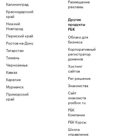
Размещение
Калининград
рекламы
Краснодарский
край
Другие
Нижний
продукты
Новгород
РБК
Пермский край
Облако для
бизнеса
Ростов-на-Дону
Корпоративный
Татарстан
регистратор
Тюмень
доменов
Черноземье
Хостинг
сайтов
Кавказ
Рег.решения
Карелия
Знакомства
Мурманск
Сайт
Приморский
знакомств
край
podbor.ru
РБК
Компании
РБК Курсы
Школа
управления