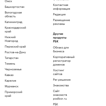
Омск
Контактная
Башкортостан
информация
Вологодская
Редакция
область
Размещение
Калининград
рекламы
Краснодарский
край
Другие
Нижний
продукты
Новгород
РБК
Пермский край
Облако для
бизнеса
Ростов-на-Дону
Корпоративный
Татарстан
регистратор
Тюмень
доменов
Черноземье
Хостинг
сайтов
Кавказ
Рег.решения
Карелия
Знакомства
Мурманск
Сайт
Приморский
знакомств
край
podbor.ru
РБК