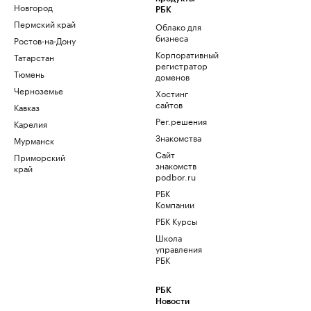
Новгород
РБК
Пермский край
Облако для
бизнеса
Ростов-на-Дону
Корпоративный
Татарстан
регистратор
Тюмень
доменов
Черноземье
Хостинг
сайтов
Кавказ
Рег.решения
Карелия
Знакомства
Мурманск
Сайт
Приморский
знакомств
край
podbor.ru
РБК
Компании
РБК Курсы
Школа
управления
РБК
РБК
Новости