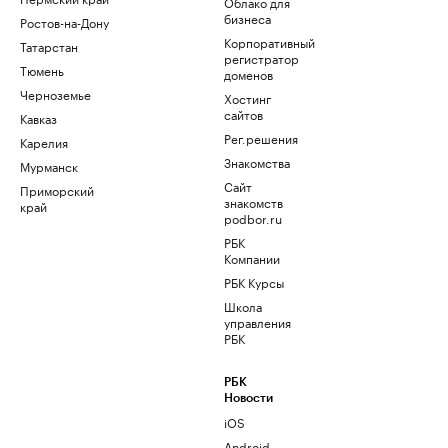
Облако для
бизнеса
Ростов-на-Дону
Корпоративный
Татарстан
регистратор
Тюмень
доменов
Черноземье
Хостинг
сайтов
Кавказ
Рег.решения
Карелия
Знакомства
Мурманск
Сайт
Приморский
знакомств
край
podbor.ru
РБК
Компании
РБК Курсы
Школа
управления
РБК
РБК
Новости
iOS
Android