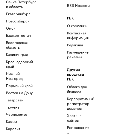
Санкт-Петербург
RSS Новости
и область
Екатеринбург
РБК
Новосибирск
О компании
Омск
Контактная
Башкортостан
информация
Вологодская
Редакция
область
Размещение
Калининград
рекламы
Краснодарский
край
Другие
Нижний
продукты
Новгород
РБК
Пермский край
Облако для
бизнеса
Ростов-на-Дону
Корпоративный
Татарстан
регистратор
Тюмень
доменов
Черноземье
Хостинг
сайтов
Кавказ
Рег.решения
Карелия