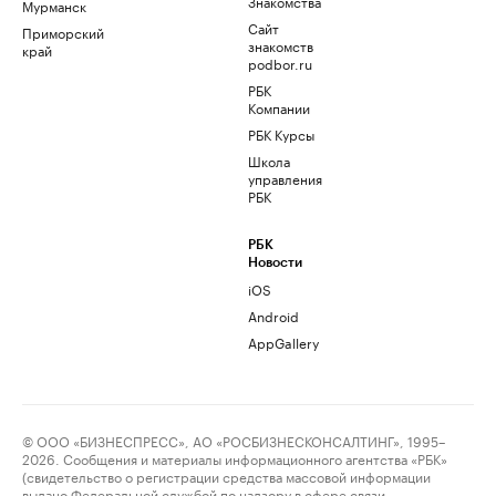
Знакомства
Мурманск
Сайт
Приморский
знакомств
край
podbor.ru
РБК
Компании
РБК Курсы
Школа
управления
РБК
РБК
Новости
iOS
Android
AppGallery
© ООО «БИЗНЕСПРЕСС», АО «РОСБИЗНЕСКОНСАЛТИНГ», 1995–
2026. Сообщения и материалы информационного агентства «РБК»
(свидетельство о регистрации средства массовой информации
выдано Федеральной службой по надзору в сфере связи,