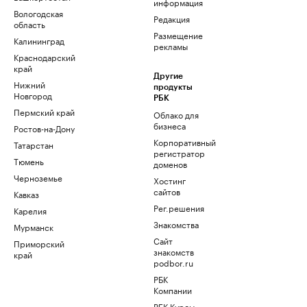
информация
Вологодская
Редакция
область
Размещение
Калининград
рекламы
Краснодарский
край
Другие
Нижний
продукты
Новгород
РБК
Пермский край
Облако для
бизнеса
Ростов-на-Дону
Корпоративный
Татарстан
регистратор
Тюмень
доменов
Черноземье
Хостинг
сайтов
Кавказ
Рег.решения
Карелия
Знакомства
Мурманск
Сайт
Приморский
знакомств
край
podbor.ru
РБК
Компании
РБК Курсы