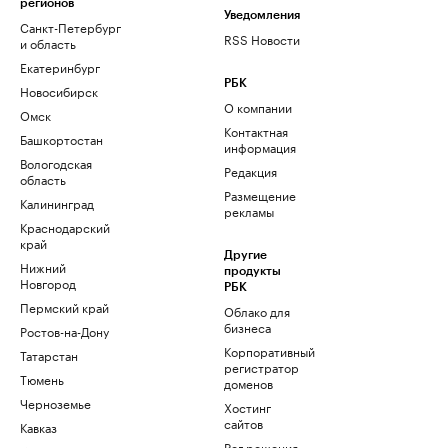
регионов
Уведомления
Санкт-Петербург
RSS Новости
и область
Екатеринбург
РБК
Новосибирск
О компании
Омск
Контактная
Башкортостан
информация
Вологодская
Редакция
область
Размещение
Калининград
рекламы
Краснодарский
край
Другие
Нижний
продукты
Новгород
РБК
Пермский край
Облако для
бизнеса
Ростов-на-Дону
Корпоративный
Татарстан
регистратор
Тюмень
доменов
Черноземье
Хостинг
сайтов
Кавказ
Рег.решения