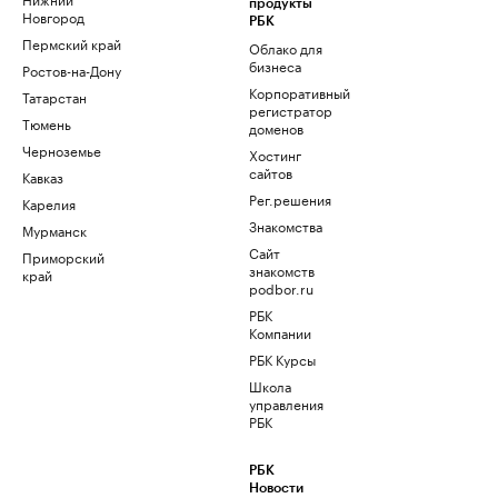
продукты
Новгород
РБК
Пермский край
Облако для
бизнеса
Ростов-на-Дону
Корпоративный
Татарстан
регистратор
Тюмень
доменов
Черноземье
Хостинг
сайтов
Кавказ
Рег.решения
Карелия
Знакомства
Мурманск
Сайт
Приморский
знакомств
край
podbor.ru
РБК
Компании
РБК Курсы
Школа
управления
РБК
РБК
Новости