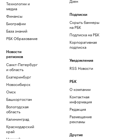
Дзен
Технологии и
медиа
Финансы
Подписки
Скрыть баннеры
Биографии
на РБК
База знаний
Подписка на РБК
РБК Образование
Корпоративная
подписка
Новости
регионов
Уведомления
Санкт-Петербург
RSS Новости
и область
Екатеринбург
РБК
Новосибирск
О компании
Омск
Контактная
Башкортостан
информация
Вологодская
Редакция
область
Размещение
Калининград
рекламы
Краснодарский
край
Другие
Нижний