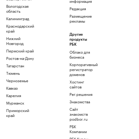
информация
Вологодская
Редакция
область
Размещение
Калининград
рекламы
Краснодарский
край
Другие
Нижний
продукты
Новгород
РБК
Пермский край
Облако для
бизнеса
Ростов-на-Дону
Корпоративный
Татарстан
регистратор
Тюмень
доменов
Черноземье
Хостинг
сайтов
Кавказ
Рег.решения
Карелия
Знакомства
Мурманск
Сайт
Приморский
знакомств
край
podbor.ru
РБК
Компании
РБК Курсы