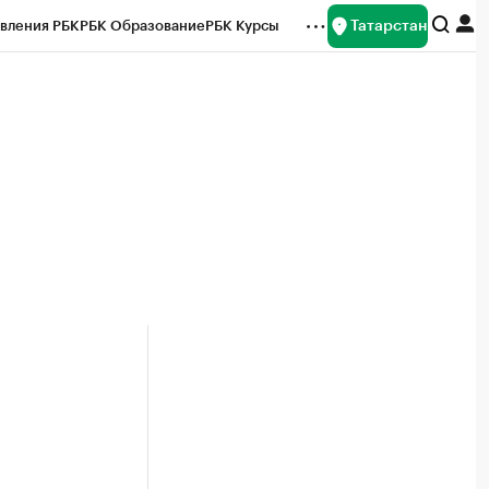
Татарстан
вления РБК
РБК Образование
РБК Курсы
рейтинги
Франшизы
Газета
ок наличной валюты