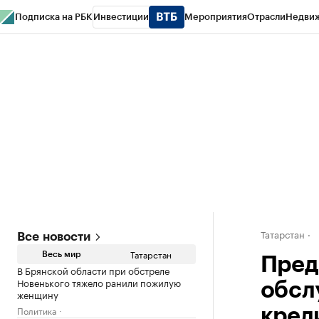
Подписка на РБК
Инвестиции
Мероприятия
Отрасли
Недви
РБК Life
Тренды
Визионеры
Национальные проекты
Город
Стиль
Кр
Спецпроекты СПб
Конференции СПб
Спецпроекты
Проверка конт
Татарстан
Все новости
Татарстан
Весь мир
Пред
В Брянской области при обстреле
Новенького тяжело ранили пожилую
обсл
женщину
Политика
кред