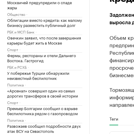
Москвичей предупредили о спаде
жары
Общество
Задолжен
Облигации вместо кредита: как малому
выросла д
бизнесу разместить публичный долг
РБК и МСП Банк
Объем кр
Овечкин заявил, что после завершения
карьеры будет жить в Москве
предприни
Спорт
Республик
Фермы, рестораны и отели Дальнего
финансиро
Востока. Гастрогид
просроче
РБК и РСХБ
У побережья Турции обнаружили
бизнесмен
неизвестный беспилотник
Политика
Тормозящи
«Арсенал» совершил один из самых
дорогих трансферов в своей истории
информир
Спорт
направле
Премьер Болгарии сообщил о взрыве
беспилотника рядом с газопроводом
Теги
Политика
Развожаев сообщил подробности двух
атак ВСУ на Севастополь