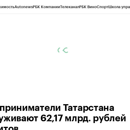
жимость
Autonews
РБК Компании
Телеканал
РБК Вино
Спорт
Школа упра
ипто
РБК Бизнес-среда
Дискуссионный клуб
Исследования
Кредитные 
рагентов
Политика
Экономика
Бизнес
Технологии и медиа
Финансы
Рын
приниматели Татарстана
уживают 62,17 млрд. рублей
итов