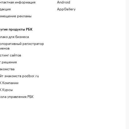
нтактная информация
Android
дакция
AppGallery
змещение рекламы
угие продукты РБК
лако для бизнеса
рпоративный регистратор
менов
стинг сайтов
г.решения
акомства
йт знакомств podbor.ru
К Компании
К Курсы
ола управления РБК