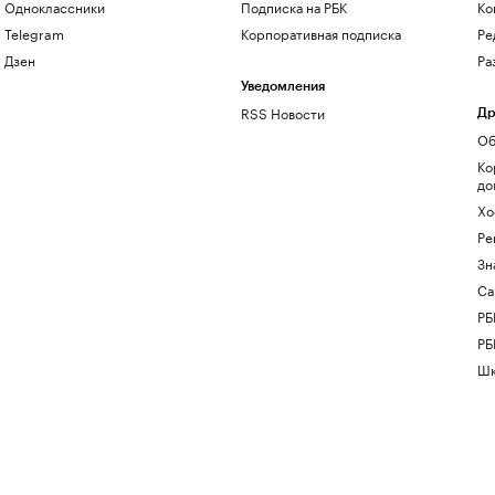
Одноклассники
Подписка на РБК
Ко
Telegram
Корпоративная подписка
Ре
Дзен
Ра
Уведомления
RSS Новости
Др
Об
Ко
до
Хо
Ре
Зн
Са
РБ
РБ
Шк