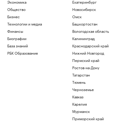
Матч звезд на Кубке Овечкина
Экономика
Екатеринбург
завершился вничью
Общество
Новосибирск
Спорт
Бизнес
Омск
После столкновения дрона с НПЗ в
Технологии и медиа
Башкортостан
Ливии произошла утечка
Финансы
Вологодская область
Политика
Сенат утвердил личного адвоката
Биографии
Калининград
Трампа генпрокурором США
База знаний
Краснодарский край
Политика
РБК Образование
Нижний Новгород
Число погибших при стрельбе в школе
Пермский край
в Таиланде выросло до девяти
Общество
Ростов-на-Дону
Bloomberg узнал об ограничении
Татарстан
Турцией прохода судов в Черном море
Тюмень
Политика
Черноземье
Загрузить еще
Кавказ
Карелия
Мурманск
Приморский край