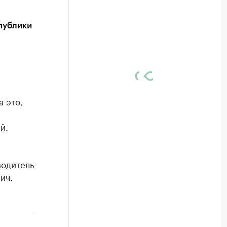
публики
 это,
й.
водитель
ич.