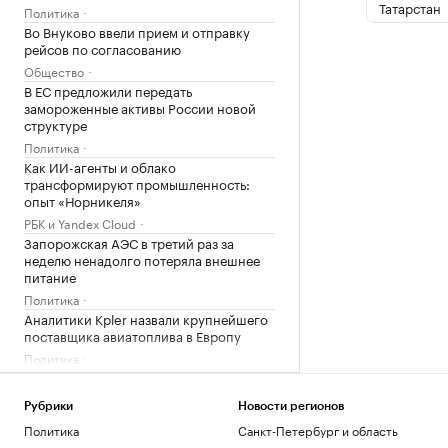
Татарстан
Политика
Во Внуково ввели прием и отправку
рейсов по согласованию
Общество
В ЕС предложили передать
замороженные активы России новой
структуре
Политика
Как ИИ-агенты и облако
трансформируют промышленность:
опыт «Норникеля»
РБК и Yandex Cloud
Запорожская АЭС в третий раз за
неделю ненадолго потеряла внешнее
питание
Политика
Аналитики Kpler назвали крупнейшего
поставщика авиатоплива в Европу
Политика
Сенат США согласовал краткосрочный
бюджет, чтобы избежать нового
Рубрики
Новости регионов
шатдауна
Политика
Санкт-Петербург и область
Политика