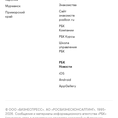
Знакомства
Мурманск
Сайт
Приморский
знакомств
край
podbor.ru
РБК
Компании
РБК Курсы
Школа
управления
РБК
РБК
Новости
iOS
Android
AppGallery
© ООО «БИЗНЕСПРЕСС», АО «РОСБИЗНЕСКОНСАЛТИНГ», 1995–
2026. Сообщения и материалы информационного агентства «РБК»
(свидетельство о регистрации средства массовой информации