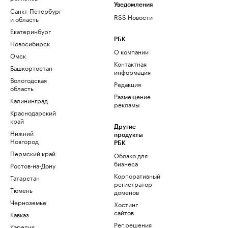
Уведомления
Санкт-Петербург
RSS Новости
и область
Екатеринбург
РБК
Новосибирск
О компании
Омск
Контактная
Башкортостан
информация
Вологодская
Редакция
область
Размещение
Калининград
рекламы
Краснодарский
край
Другие
Нижний
продукты
Новгород
РБК
Пермский край
Облако для
бизнеса
Ростов-на-Дону
Корпоративный
Татарстан
регистратор
Тюмень
доменов
Черноземье
Хостинг
сайтов
Кавказ
Рег.решения
Карелия