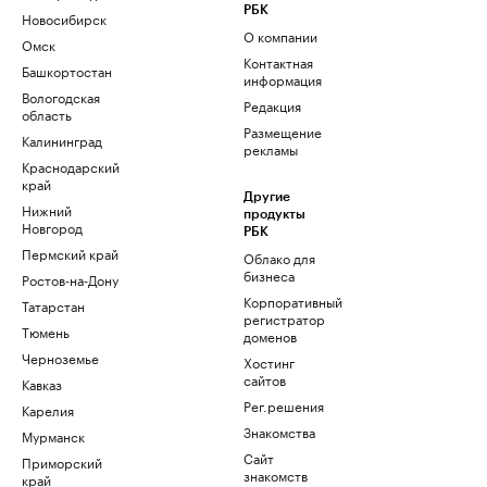
РБК
Новосибирск
О компании
Омск
Контактная
Башкортостан
информация
Вологодская
Редакция
область
Размещение
Калининград
рекламы
Краснодарский
край
Другие
Нижний
продукты
Новгород
РБК
Пермский край
Облако для
бизнеса
Ростов-на-Дону
Корпоративный
Татарстан
регистратор
Тюмень
доменов
Черноземье
Хостинг
сайтов
Кавказ
Рег.решения
Карелия
Знакомства
Мурманск
Сайт
Приморский
знакомств
край