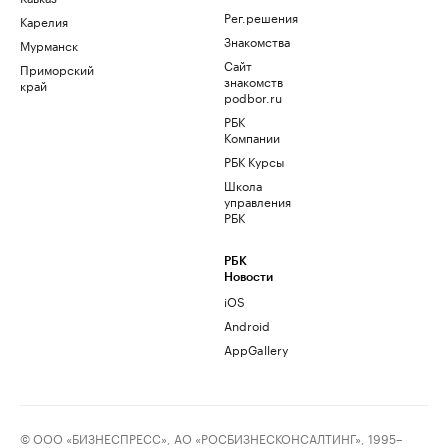
Рег.решения
Карелия
Знакомства
Мурманск
Сайт
Приморский
знакомств
край
podbor.ru
РБК
Компании
РБК Курсы
Школа
управления
РБК
РБК
Новости
iOS
Android
AppGallery
© ООО «БИЗНЕСПРЕСС», АО «РОСБИЗНЕСКОНСАЛТИНГ», 1995–