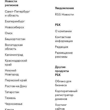
Новости
регионов
Уведомления
Санкт-Петербург
RSS Новости
и область
Екатеринбург
РБК
Новосибирск
О компании
Омск
Контактная
Башкортостан
информация
Вологодская
Редакция
область
Размещение
Калининград
рекламы
Краснодарский
край
Другие
Нижний
продукты
Новгород
РБК
Пермский край
Облако для
бизнеса
Ростов-на-Дону
Корпоративный
Татарстан
регистратор
Тюмень
доменов
Черноземье
Хостинг
сайтов
Кавказ