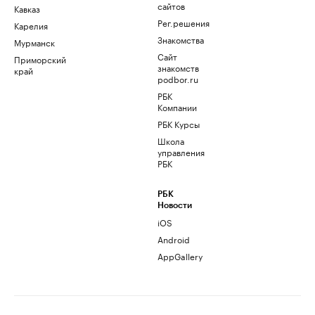
сайтов
Кавказ
Рег.решения
Карелия
Знакомства
Мурманск
Сайт
Приморский
знакомств
край
podbor.ru
РБК
Компании
РБК Курсы
Школа
управления
РБК
РБК
Новости
iOS
Android
AppGallery