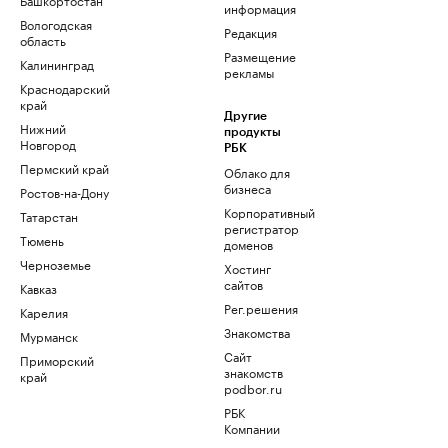
информация
Вологодская
Редакция
область
Размещение
Калининград
рекламы
Краснодарский
край
Другие
Нижний
продукты
Новгород
РБК
Пермский край
Облако для
бизнеса
Ростов-на-Дону
Корпоративный
Татарстан
регистратор
Тюмень
доменов
Черноземье
Хостинг
сайтов
Кавказ
Рег.решения
Карелия
Знакомства
Мурманск
Сайт
Приморский
знакомств
край
podbor.ru
РБК
Компании