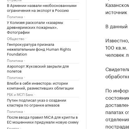
Казанско
В Армении назвали необоснованными
ограничения на экспорт в Россию
источник 
Политика
У Колизея раскопали «казармы
В данный
древнеримских пожарных».
Фотографии
Общество
Известно,
Генпрокуратура признала
100 кв.м.
нежелательным фонд Human Rights
человек л
Foundation
Политика
Аэропорт Жуковский закрыли для
Свидетели
полетов
обработк
Политика
Влюби в себя инвестора: истории
компаний, разместивших облигации
По инфор
РБК и МСП Банк
состоянию
Путин подписал указ о создании
доставлен
кластера по огранке алмазов
палатах 
Политика
После ввода правил MiCA для крипты в
отделения
ЕС мошенники придумали новую схему
пострадав
Крипто