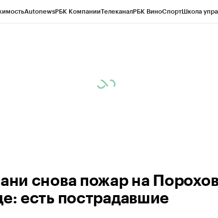
жимость
Autonews
РБК Компании
Телеканал
РБК Вино
Спорт
Школа упра
ипто
РБК Бизнес-среда
Дискуссионный клуб
Исследования
Кредитные 
рагентов
Политика
Экономика
Бизнес
Технологии и медиа
Финансы
Рын
зани снова пожар на Порохо
де: есть пострадавшие