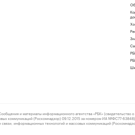
Об
Ко
до
Хо
Ре
Зн
Са
РБ
РБ
Шк
ения и материалы информационного агентства «РБК» (свидетельство о 
овых коммуникаций (Роскомнадзор) 09.12.2015 за номером ИА №ФС77-63848) 
 связи, информационных технологий и массовых коммуникаций (Роскомнадз