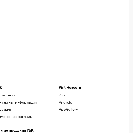
К
РБК Новости
компании
iOS
нтактная информация
Android
дакция
AppGallery
змещение рекламы
угие продукты РБК