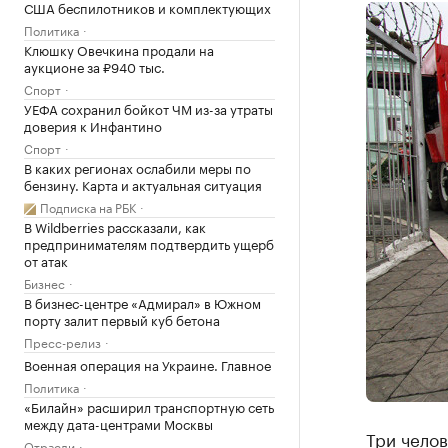
США беспилотников и комплектующих
Политика
Клюшку Овечкина продали на
аукционе за ₽940 тыс.
Спорт
УЕФА сохранил бойкот ЧМ из-за утраты
доверия к Инфантино
Спорт
В каких регионах ослабили меры по
бензину. Карта и актуальная ситуация
Подписка на РБК
В Wildberries рассказали, как
предпринимателям подтвердить ущерб
от атак
Бизнес
В бизнес-центре «Адмирал» в Южном
порту залит первый куб бетона
Пресс-релиз
Военная операция на Украине. Главное
Политика
«Билайн» расширил транспортную сеть
между дата-центрами Москвы
Три челов
Отрасли