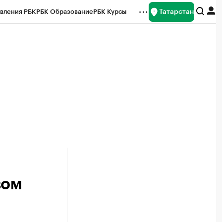
Татарстан
вления РБК
РБК Образование
РБК Курсы
рейтинги
Франшизы
Газета
ок наличной валюты
вом