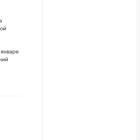
а
кой
 январе
ний