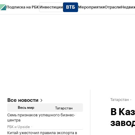
Подписка на РБК
Инвестиции
Мероприятия
Отрасли
Недви
РБК Life
Тренды
Визионеры
Национальные проекты
Город
Стиль
Кр
Спецпроекты СПб
Конференции СПб
Спецпроекты
Проверка конт
Татарстан
Все новости
Татарстан
Весь мир
В Ка
Семь признаков успешного бизнес-
центра
заво
РБК и Upside
Китай ужесточил правила экспорта в