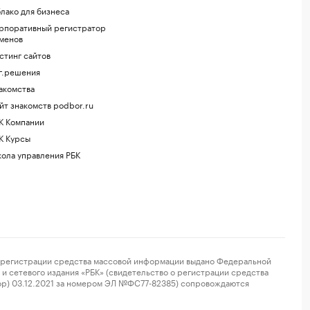
лако для бизнеса
рпоративный регистратор
менов
стинг сайтов
г.решения
акомства
йт знакомств podbor.ru
К Компании
К Курсы
ола управления РБК
регистрации средства массовой информации выдано Федеральной
и сетевого издания «РБК» (свидетельство о регистрации средства
ор) 03.12.2021 за номером ЭЛ №ФС77-82385) сопровождаются