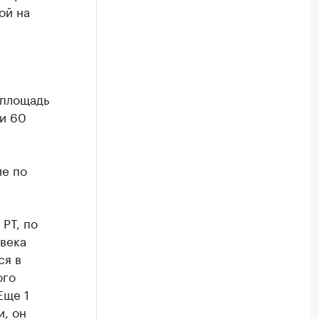
ой на
 площадь
 и 60
ие по
РТ, по
овека
ся в
ого
Еще 1
, он