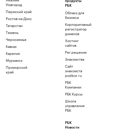
продукты
Новгород
РБК
Пермский край
Облако для
бизнеса
Ростов-на-Дону
Корпоративный
Татарстан
регистратор
Тюмень
доменов
Черноземье
Хостинг
сайтов
Кавказ
Рег.решения
Карелия
Знакомства
Мурманск
Сайт
Приморский
знакомств
край
podbor.ru
РБК
Компании
РБК Курсы
Школа
управления
РБК
РБК
Новости