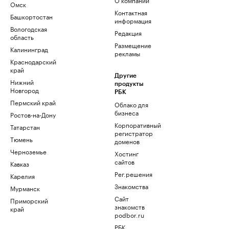
Омск
Контактная
Башкортостан
информация
Вологодская
Редакция
область
Размещение
Калининград
рекламы
Краснодарский
край
Другие
Нижний
продукты
Новгород
РБК
Пермский край
Облако для
бизнеса
Ростов-на-Дону
Корпоративный
Татарстан
регистратор
Тюмень
доменов
Черноземье
Хостинг
сайтов
Кавказ
Рег.решения
Карелия
Знакомства
Мурманск
Сайт
Приморский
знакомств
край
podbor.ru
РБК