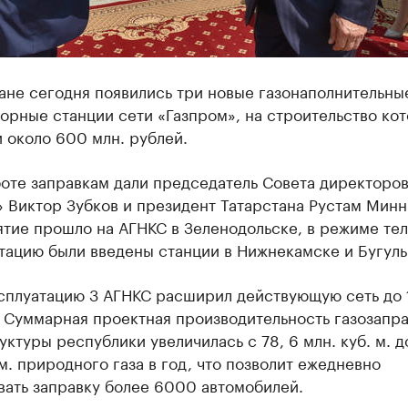
ане сегодня появились три новые газонаполнительны
орные станции сети «Газпром», на строительство ко
 около 600 млн. рублей.
боте заправкам дали председатель Совета директоро
 Виктор Зубков и президент Татарстана Рустам Минн
тие прошло на АГНКС в Зеленодольске, в режиме те
тацию были введены станции в Нижнекамске и Бугуль
ксплуатацию 3 АГНКС расширил действующую сеть до 
. Суммарная проектная производительность газозапр
ктуры республики увеличилась с 78, 6 млн. куб. м. д
 м. природного газа в год, что позволит ежедневно
вать заправку более 6000 автомобилей.