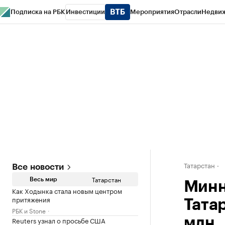
Подписка на РБК
Инвестиции
Мероприятия
Отрасли
Недви
РБК Life
Тренды
Визионеры
Национальные проекты
Город
Стиль
Кр
Спецпроекты СПб
Конференции СПб
Спецпроекты
Проверка конт
Татарстан
Все новости
Татарстан
Весь мир
Минн
Как Ходынка стала новым центром
притяжения
Тата
РБК и Stone
Reuters узнал о просьбе США
млн.