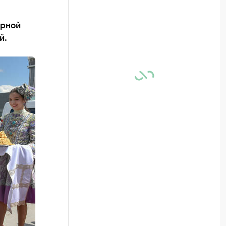
орной
й.