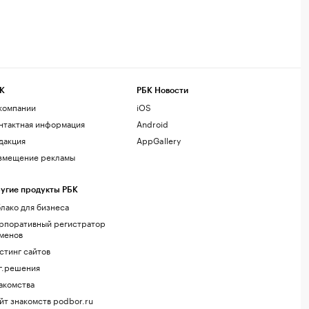
К
РБК Новости
компании
iOS
нтактная информация
Android
дакция
AppGallery
змещение рекламы
угие продукты РБК
лако для бизнеса
рпоративный регистратор
менов
стинг сайтов
г.решения
акомства
йт знакомств podbor.ru