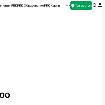
Татарстан
вления РБК
РБК Образование
РБК Курсы
рейтинги
Франшизы
Газета
ок наличной валюты
600