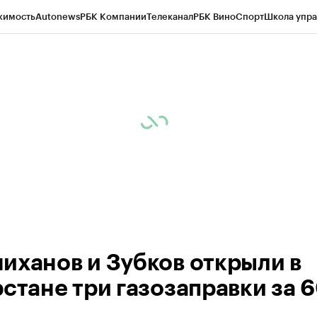
жимость
Autonews
РБК Компании
Телеканал
РБК Вино
Спорт
Школа упра
ипто
РБК Бизнес-среда
Дискуссионный клуб
Исследования
Кредитные 
рагентов
Политика
Экономика
Бизнес
Технологии и медиа
Финансы
Рын
иханов и Зубков открыли в
рстане три газозаправки за 