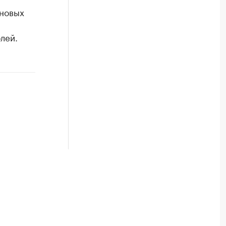
 новых
лей.