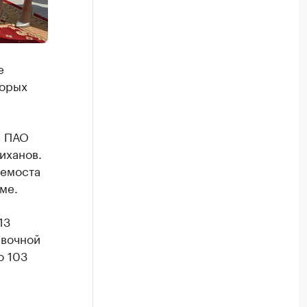
е
торых
в ПАО
иханов.
лемоста
ме.
13
авочной
о 103