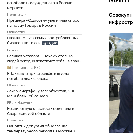
освободить осужденного в России
морпеха
Политика
Совокупн
Премьера «Одиссеи» увеличила спрос
инфрастру
на поэму Гомера в России
Общество
Назван топ-30 самых востребованных
бизнес-книг июля
РАДИО
Бизнес
Великая усталость. Почему столько
людей сегодня чувствуют себя на грани
Подписка на РБК
В Таиланде при стрельбе в школе
погибли два человека
Общество
Зачем смартфону телеобъектив, 200
Мп и большой сенсор
РБК и Huawei
Беспилотную опасность объявили в
Свердловской области
Политика
Синоптик допустил обновление
температурного рекорда в Москве 7