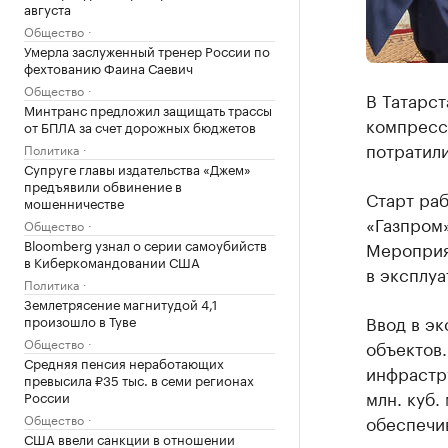
августа
Общество
Умерла заслуженный тренер России по
фехтованию Фаина Саевич
Общество
В Татарст
Минтранс предложил защищать трассы
компресс
от БПЛА за счет дорожных бюджетов
потратили
Политика
Супруге главы издательства «Джем»
предъявили обвинение в
Старт ра
мошенничестве
«Газпром»
Общество
Bloomberg узнал о серии самоубийств
Мероприя
в Киберкомандовании США
в эксплуа
Политика
Землетрясение магнитудой 4,1
Ввод в э
произошло в Туве
Общество
объектов
Средняя пенсия неработающих
инфрастру
превысила ₽35 тыс. в семи регионах
млн. куб.
России
Общество
обеспечи
США ввели санкции в отношении