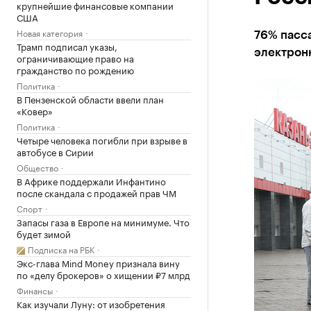
крупнейшие финансовые компании
США
Новая категория
76% пасс
Трамп подписал указы,
электрон
ограничивающие право на
гражданство по рождению
Политика
В Пензенской области ввели план
«Ковер»
Политика
Четыре человека погибли при взрыве в
автобусе в Сирии
Общество
В Африке поддержали Инфантино
после скандала с продажей прав ЧМ
Спорт
Запасы газа в Европе на минимуме. Что
будет зимой
Подписка на РБК
Экс-глава Mind Money признала вину
по «делу брокеров» о хищении ₽7 млрд
Финансы
Как изучали Луну: от изобретения