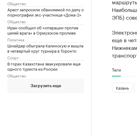
маршруты
Общество
Наибольш
Арест запросили обвиняемой по делу о
порнографии экс-участнице «Дома-2»
ЭПБ) сов
Общество
Иран сообщил об «операции против
Электрон
целей врага» в Ормузском проливе
еще в чет
Политика
Шнайдер обыграла Калинскую и вышла
Нижнекам
в четвертый круг турнира в Торонто
транспор
Спорт
В горах Казахстана эвакуировали еще
одного туриста из России
Теги
Общество
Загрузить еще
Казань