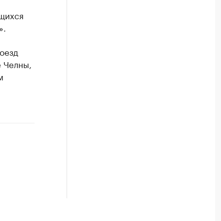
ющихся
».
оезд
 Челны,
м