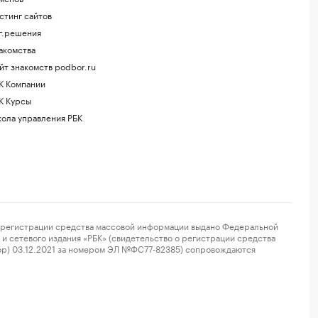
стинг сайтов
г.решения
акомства
йт знакомств podbor.ru
К Компании
К Курсы
ола управления РБК
регистрации средства массовой информации выдано Федеральной
и сетевого издания «РБК» (свидетельство о регистрации средства
ор) 03.12.2021 за номером ЭЛ №ФС77-82385) сопровождаются