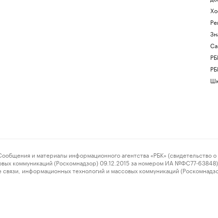
Хо
Ре
Зн
Са
РБ
РБ
Шк
ения и материалы информационного агентства «РБК» (свидетельство о 
овых коммуникаций (Роскомнадзор) 09.12.2015 за номером ИА №ФС77-63848) 
 связи, информационных технологий и массовых коммуникаций (Роскомнадз