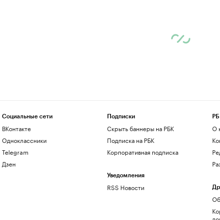
Социальные сети
Подписки
РБ
ВКонтакте
Скрыть баннеры на РБК
О 
Одноклассники
Подписка на РБК
Ко
Telegram
Корпоративная подписка
Ре
Дзен
Ра
Уведомления
RSS Новости
Др
Об
Ко
до