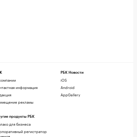
К
РБК Новости
компании
iOS
нтактная информация
Android
дакция
AppGallery
змещение рекламы
угие продукты РБК
лако для бизнеса
рпоративный регистратор
менов