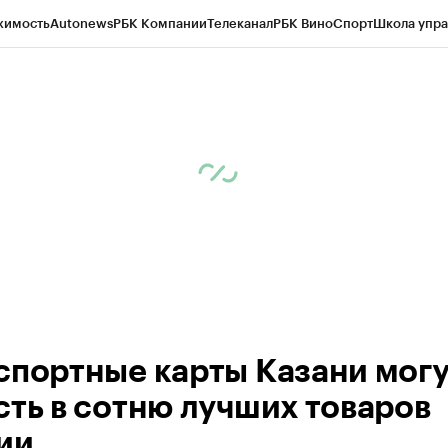
жимость
Autonews
РБК Компании
Телеканал
РБК Вино
Спорт
Школа упра
ипто
РБК Бизнес-среда
Дискуссионный клуб
Исследования
Кредитные 
рагентов
Политика
Экономика
Бизнес
Технологии и медиа
Финансы
Рын
спортные карты Казани могу
сть в сотню лучших товаров
ии