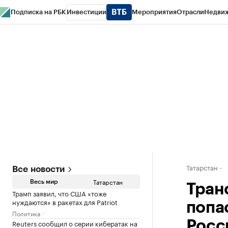
Подписка на РБК
Инвестиции
Мероприятия
Отрасли
Недви
РБК Life
Тренды
Визионеры
Национальные проекты
Город
Стиль
Кр
Спецпроекты СПб
Конференции СПб
Спецпроекты
Проверка конт
Татарстан
Все новости
Татарстан
Весь мир
Тран
Трамп заявил, что США «тоже
нуждаются» в ракетах для Patriot
попа
Политика
Reuters сообщил о серии кибератак на
Росс