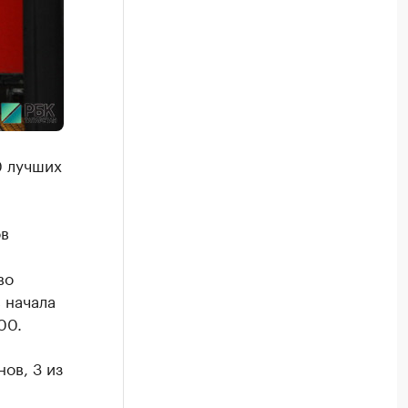
0 лучших
ов
во
 начала
00.
ов, 3 из