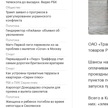
телескопа до высадки. Видео РБК
Общество
Трамп заявил о прогрессе в
урегулировании украинского
конфликта
Политика
Гендиректор «ИжАвиа» объявил об
увольнении
Политика
ОАО «Тра
Матч Первой лиги перенесли из-за
проблем с вылетом «Сочи» в Москву
товаров Р
Спорт
Перешедший в «Лидс» Траффорд стал
Шансы на 
самым дорогим британским вратарем
оплачива
Спорт
Как устроены приватные террасы в
проездны
квартирах «Серии плюс»
пунктов п
РБК и ПИК Серия плюс
запуска п
Аэропорт Домодедово открыли для
приема и вылета самолетов
Политика
Всего в К
Женщина и ребенок погибли во время
них: «эле
непогоды в Смоленске