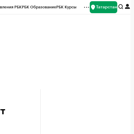
Татарстан
вления РБК
РБК Образование
РБК Курсы
рейтинги
Франшизы
Газета
ок наличной валюты
т