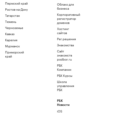
Пермский край
Облако для
бизнеса
Ростов-на-Дону
Корпоративный
Татарстан
регистратор
Тюмень
доменов
Черноземье
Хостинг
сайтов
Кавказ
Рег.решения
Карелия
Знакомства
Мурманск
Сайт
Приморский
знакомств
край
podbor.ru
РБК
Компании
РБК Курсы
Школа
управления
РБК
РБК
Новости
iOS