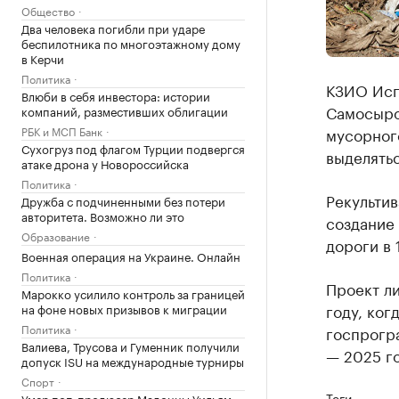
Общество
Два человека погибли при ударе
беспилотника по многоэтажному дому
в Керчи
Политика
КЗИО Исп
Влюби в себя инвестора: истории
Самосыров
компаний, разместивших облигации
РБК и МСП Банк
мусорного
Сухогруз под флагом Турции подвергся
выделятьс
атаке дрона у Новороссийска
Политика
Рекультив
Дружба с подчиненными без потери
авторитета. Возможно ли это
создание 
Образование
дороги в 
Военная операция на Украине. Онлайн
Политика
Проект л
Марокко усилило контроль за границей
году, ког
на фоне новых призывов к миграции
Политика
госпрогр
Валиева, Трусова и Гуменник получили
— 2025 го
допуск ISU на международные турниры
Спорт
Теги
Умер поп-продюсер Мадонны Уильям