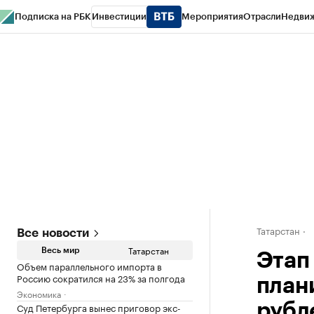
Подписка на РБК
Инвестиции
Мероприятия
Отрасли
Недви
РБК Life
Тренды
Визионеры
Национальные проекты
Город
Стиль
Кр
Спецпроекты СПб
Конференции СПб
Спецпроекты
Проверка конт
Татарстан
Все новости
Татарстан
Весь мир
Этап
Объем параллельного импорта в
Россию сократился на 23% за полгода
план
Экономика
Суд Петербурга вынес приговор экс-
рубл