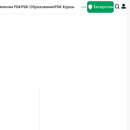
Татарстан
вления РБК
РБК Образование
РБК Курсы
рейтинги
Франшизы
Газета
ок наличной валюты
у