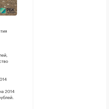
ытия
лей,
ство
014
на 2014
рублей.