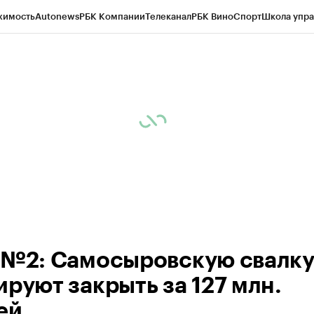
жимость
Autonews
РБК Компании
Телеканал
РБК Вино
Спорт
Школа упра
ипто
РБК Бизнес-среда
Дискуссионный клуб
Исследования
Кредитные 
рагентов
Политика
Экономика
Бизнес
Технологии и медиа
Финансы
Рын
 №2: Самосыровскую свалк
ируют закрыть за 127 млн.
ей