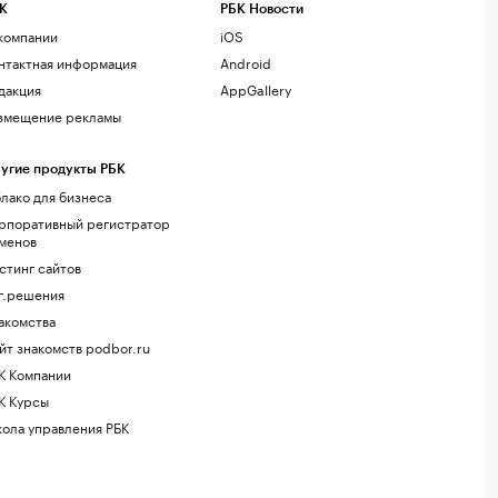
К
РБК Новости
компании
iOS
нтактная информация
Android
дакция
AppGallery
змещение рекламы
угие продукты РБК
лако для бизнеса
рпоративный регистратор
менов
стинг сайтов
г.решения
акомства
йт знакомств podbor.ru
К Компании
К Курсы
ола управления РБК