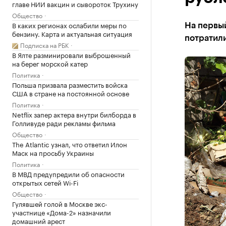
главе НИИ вакцин и сывороток Трухину
Общество
В каких регионах ослабили меры по
На первый
бензину. Карта и актуальная ситуация
потратили
Подписка на РБК
В Ялте разминировали выброшенный
на берег морской катер
Политика
Польша призвала разместить войска
США в стране на постоянной основе
Политика
Netflix запер актера внутри билборда в
Голливуде ради рекламы фильма
Общество
The Atlantic узнал, что ответил Илон
Маск на просьбу Украины
Политика
В МВД предупредили об опасности
открытых сетей Wi-Fi
Общество
Гулявшей голой в Москве экс-
участнице «Дома-2» назначили
домашний арест