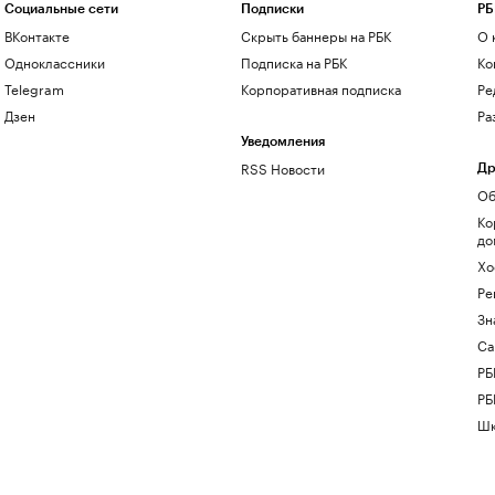
Социальные сети
Подписки
РБ
ВКонтакте
Скрыть баннеры на РБК
О 
Одноклассники
Подписка на РБК
Ко
Telegram
Корпоративная подписка
Ре
Дзен
Ра
Уведомления
RSS Новости
Др
Об
Ко
до
Хо
Ре
Зн
Са
РБ
РБ
Шк