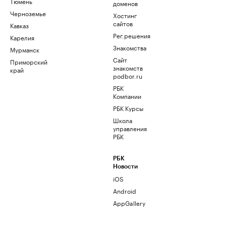
Тюмень
доменов
Черноземье
Хостинг
сайтов
Кавказ
Рег.решения
Карелия
Знакомства
Мурманск
Сайт
Приморский
знакомств
край
podbor.ru
РБК
Компании
РБК Курсы
Школа
управления
РБК
РБК
Новости
iOS
Android
AppGallery