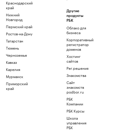
Краснодарский
край
Другие
Нижний
продукты
Новгород
РБК
Пермский край
Облако для
бизнеса
Ростов-на-Дону
Корпоративный
Татарстан
регистратор
Тюмень
доменов
Черноземье
Хостинг
сайтов
Кавказ
Рег.решения
Карелия
Знакомства
Мурманск
Сайт
Приморский
знакомств
край
podbor.ru
РБК
Компании
РБК Курсы
Школа
управления
РБК