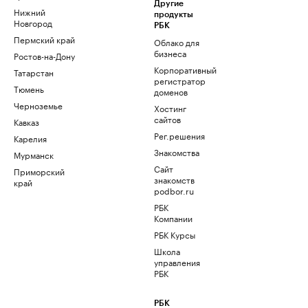
Другие
Нижний
продукты
Новгород
РБК
Пермский край
Облако для
бизнеса
Ростов-на-Дону
Корпоративный
Татарстан
регистратор
Тюмень
доменов
Черноземье
Хостинг
сайтов
Кавказ
Рег.решения
Карелия
Знакомства
Мурманск
Сайт
Приморский
знакомств
край
podbor.ru
РБК
Компании
РБК Курсы
Школа
управления
РБК
РБК