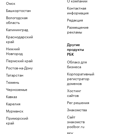
О компании
Омск
Контактная
Башкортостан
информация
Вологодская
Редакция
область
Размещение
Калининград
рекламы
Краснодарский
край
Другие
Нижний
продукты
Новгород
РБК
Пермский край
Облако для
бизнеса
Ростов-на-Дону
Корпоративный
Татарстан
регистратор
Тюмень
доменов
Черноземье
Хостинг
сайтов
Кавказ
Рег.решения
Карелия
Знакомства
Мурманск
Сайт
Приморский
знакомств
край
podbor.ru
РБК