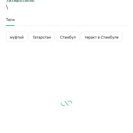
\
Теги
муфтий
Татарстан
Стамбул
теракт в Стамбуле