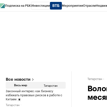
Подписка на РБК
Инвестиции
Мероприятия
Отрасли
Недви
РБК Life
Тренды
Визионеры
Национальные проекты
Город
Стиль
Кр
Спецпроекты СПб
Конференции СПб
Спецпроекты
Проверка конт
Татарстан
Все новости
Татарстан
Весь мир
Воло
Законный интерес: как бизнесу
избежать правовых рисков в работе с
меся
Китаем
Татарстан