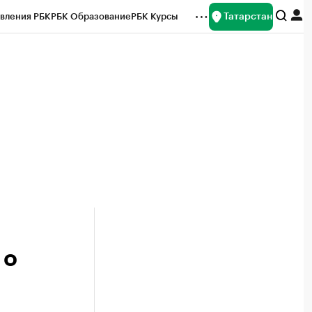
Татарстан
вления РБК
РБК Образование
РБК Курсы
рейтинги
Франшизы
Газета
ок наличной валюты
 о