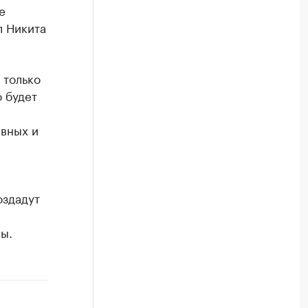
е
л Никита
 только
 будет
вных и
оздадут
,
ы.