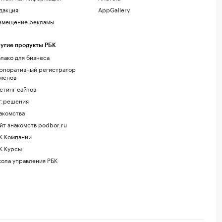
дакция
AppGallery
змещение рекламы
угие продукты РБК
лако для бизнеса
рпоративный регистратор
менов
стинг сайтов
г.решения
акомства
йт знакомств podbor.ru
К Компании
К Курсы
ола управления РБК