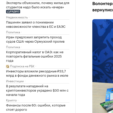
Эксперты объяснили, почему жилье для
Волонтеры
студентов надо было искать «вчера»
вернулис
РАДИО
Недвижимость
Пашинян заявил о понимании
невозможности членства в ЕС и ЕАЭС
Политика
Иран предложил запретить проход
судов США через Ормузский пролив
Политика
Корпоративный налог в ОАЭ: как не
повторить фатальные ошибки 2025
года
Подписка на РБК
Инвесторы вложили рекордные ₽33,7
млрд в фонды денежного рынка в июле
Инвестиции
В результате нападений на
криптоинвесторов украдено $30 млн с
начала года
Крипто
Финансы после 60: ошибки, которые
стоят дорого