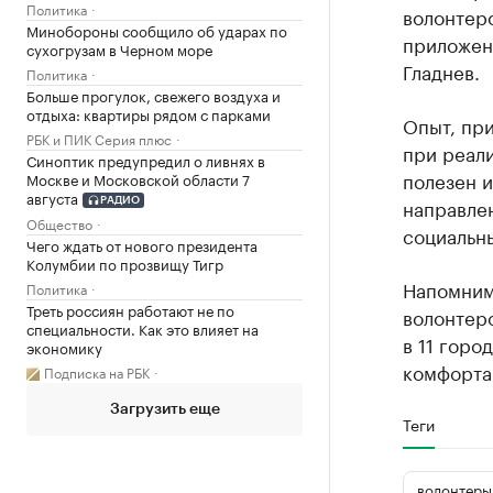
Политика
волонтеро
Минобороны сообщило об ударах по
приложени
сухогрузам в Черном море
Гладнев.
Политика
Больше прогулок, свежего воздуха и
отдыха: квартиры рядом с парками
Опыт, при
РБК и ПИК Серия плюс
при реали
Синоптик предупредил о ливнях в
полезен 
Москве и Московской области 7
августа
направле
РАДИО
Общество
социальн
Чего ждать от нового президента
Колумбии по прозвищу Тигр
Напомним
Политика
Треть россиян работают не по
волонтер
специальности. Как это влияет на
в 11 горо
экономику
комфорта 
Подписка на РБК
Загрузить еще
Теги
волонтеры