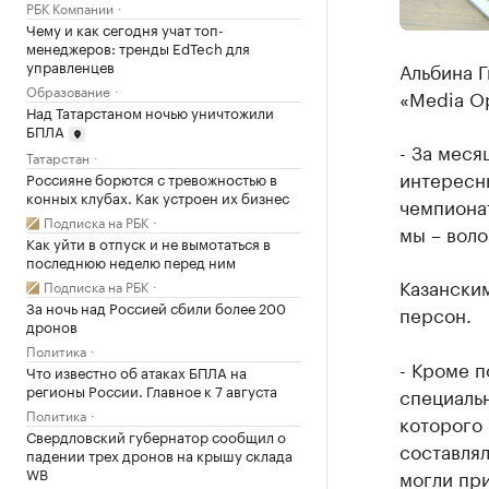
РБК Компании
Чему и как сегодня учат топ-
менеджеров: тренды EdTech для
управленцев
Альбина 
Образование
«Media Op
Над Татарстаном ночью уничтожили
БПЛА
- За меся
Татарстан
интересны
Россияне борются с тревожностью в
конных клубах. Как устроен их бизнес
чемпионат
Подписка на РБК
мы – воло
Как уйти в отпуск и не вымотаться в
последнюю неделю перед ним
Казанским
Подписка на РБК
За ночь над Россией сбили более 200
персон.
дронов
Политика
- Кроме п
Что известно об атаках БПЛА на
регионы России. Главное к 7 августа
специаль
Политика
которого 
Свердловский губернатор сообщил о
составлял
падении трех дронов на крышу склада
WB
могли при