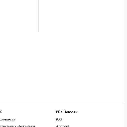
К
РБК Новости
компании
iOS
нтактная информация
Android