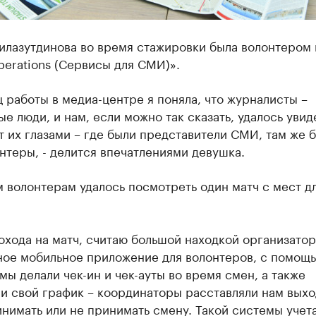
Гилазутдинова во время стажировки была волонтером
erations (Сервисы для СМИ)».
ц работы в медиа-центре я поняла, что журналисты –
е люди, и нам, если можно так сказать, удалось увид
 их глазами – где были представители СМИ, там же 
нтеры, - делится впечатлениями девушка.
 волонтерам удалось посмотреть один матч с мест дл
охода на матч, считаю большой находкой организато
ное мобильное приложение для волонтеров, с помощ
мы делали чек-ин и чек-ауты во время смен, а также
и свой график – координаторы расставляли нам выхо
нимать или не принимать смену. Такой системы учет