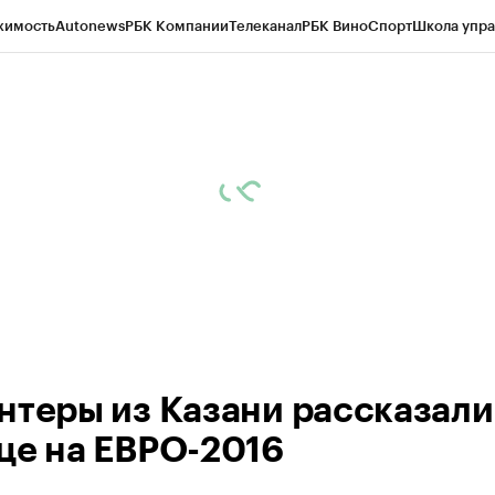
жимость
Autonews
РБК Компании
Телеканал
РБК Вино
Спорт
Школа упра
ипто
РБК Бизнес-среда
Дискуссионный клуб
Исследования
Кредитные 
рагентов
Политика
Экономика
Бизнес
Технологии и медиа
Финансы
Рын
нтеры из Казани рассказали
це на ЕВРО-2016