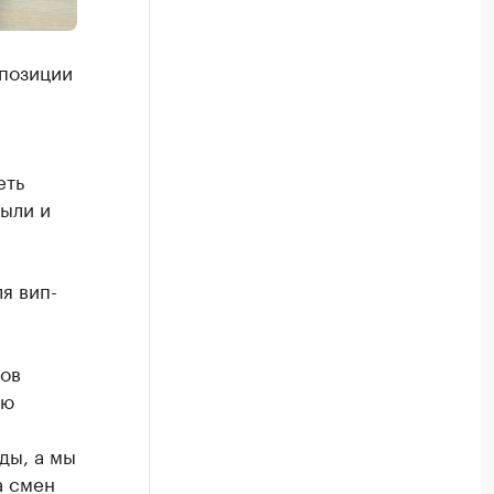
 позиции
еть
были и
я вип-
ров
ью
ды, а мы
а смен