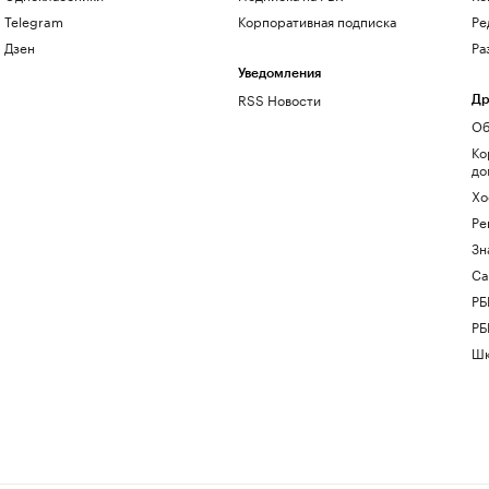
Telegram
Корпоративная подписка
Ре
Дзен
Ра
Уведомления
RSS Новости
Др
Об
Ко
до
Хо
Ре
Зн
Са
РБ
РБ
Шк