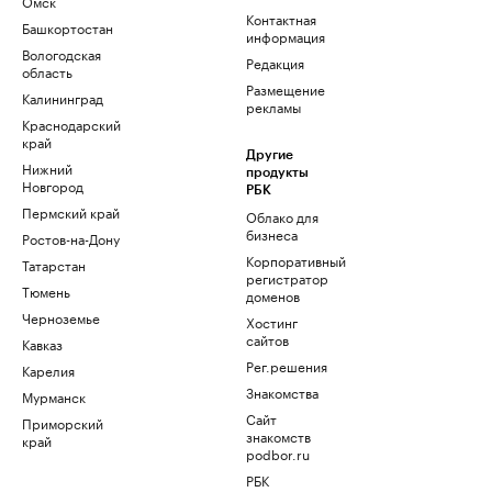
Омск
Контактная
Башкортостан
информация
Вологодская
Редакция
область
Размещение
Калининград
рекламы
Краснодарский
край
Другие
Нижний
продукты
Новгород
РБК
Пермский край
Облако для
бизнеса
Ростов-на-Дону
Корпоративный
Татарстан
регистратор
Тюмень
доменов
Черноземье
Хостинг
сайтов
Кавказ
Рег.решения
Карелия
Знакомства
Мурманск
Сайт
Приморский
знакомств
край
podbor.ru
РБК