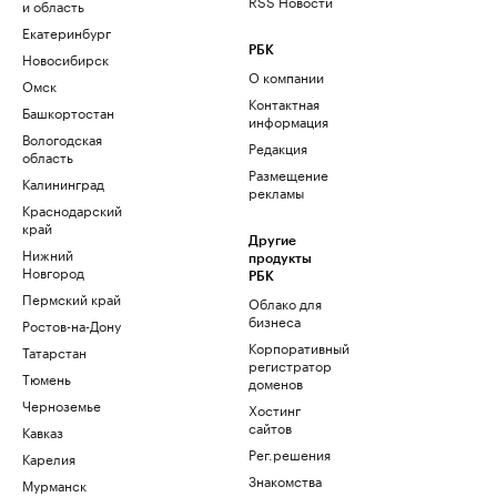
RSS Новости
и область
Екатеринбург
РБК
Новосибирск
О компании
Омск
Контактная
Башкортостан
информация
Вологодская
Редакция
область
Размещение
Калининград
рекламы
Краснодарский
край
Другие
Нижний
продукты
Новгород
РБК
Пермский край
Облако для
бизнеса
Ростов-на-Дону
Корпоративный
Татарстан
регистратор
Тюмень
доменов
Черноземье
Хостинг
сайтов
Кавказ
Рег.решения
Карелия
Знакомства
Мурманск