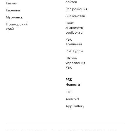
сайтов
Кавказ
Рег.решения
Карелия
Знакомства
Мурманск
Сайт
Приморский
знакомств
край
podbor.ru
РБК
Компании
РБК Курсы
Школа
управления
РБК
РБК
Новости
iOS
Android
AppGallery