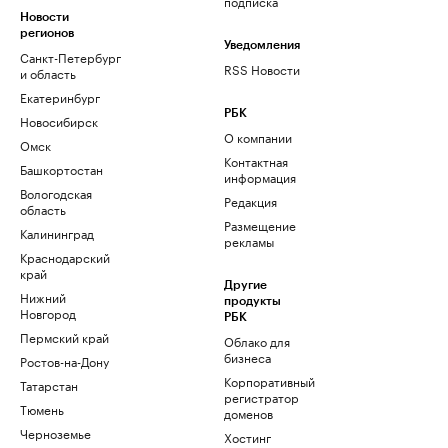
подписка
Новости
регионов
Уведомления
Санкт-Петербург
RSS Новости
и область
Екатеринбург
РБК
Новосибирск
О компании
Омск
Контактная
Башкортостан
информация
Вологодская
Редакция
область
Размещение
Калининград
рекламы
Краснодарский
край
Другие
Нижний
продукты
Новгород
РБК
Пермский край
Облако для
бизнеса
Ростов-на-Дону
Корпоративный
Татарстан
регистратор
Тюмень
доменов
Черноземье
Хостинг