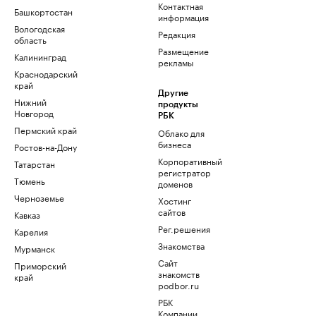
Контактная
Башкортостан
информация
Вологодская
Редакция
область
Размещение
Калининград
рекламы
Краснодарский
край
Другие
Нижний
продукты
Новгород
РБК
Пермский край
Облако для
бизнеса
Ростов-на-Дону
Корпоративный
Татарстан
регистратор
Тюмень
доменов
Черноземье
Хостинг
сайтов
Кавказ
Рег.решения
Карелия
Знакомства
Мурманск
Сайт
Приморский
знакомств
край
podbor.ru
РБК
Компании