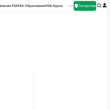
Татарстан
вления РБК
РБК Образование
РБК Курсы
рейтинги
Франшизы
Газета
ок наличной валюты