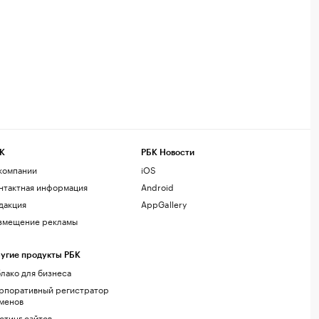
К
РБК Новости
компании
iOS
нтактная информация
Android
дакция
AppGallery
змещение рекламы
угие продукты РБК
лако для бизнеса
рпоративный регистратор
менов
стинг сайтов