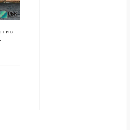
ан и в
,