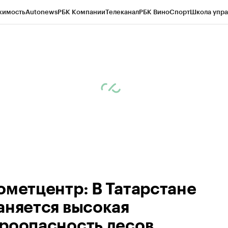
жимость
Autonews
РБК Компании
Телеканал
РБК Вино
Спорт
Школа упра
ипто
РБК Бизнес-среда
Дискуссионный клуб
Исследования
Кредитные 
рагентов
Политика
Экономика
Бизнес
Технологии и медиа
Финансы
Рын
ометцентр: В Татарстане
аняется высокая
роопасность лесов