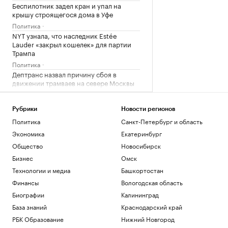
Беспилотник задел кран и упал на
крышу строящегося дома в Уфе
Политика
NYT узнала, что наследник Estée
Lauder «закрыл кошелек» для партии
Трампа
Политика
Дептранс назвал причину сбоя в
движении трамваев на севере Москвы
Общество
Александрова обыграла первую
Рубрики
Новости регионов
ракетку мира Соболенко на турнире
WTA
Политика
Санкт-Петербург и область
Спорт
Экономика
Екатеринбург
Больше прогулок, свежего воздуха и
Общество
Новосибирск
отдыха: квартиры рядом с парками
Бизнес
Омск
РБК и ПИК Серия плюс
Технологии и медиа
Башкортостан
Загрузить еще
Финансы
Вологодская область
Биографии
Калининград
База знаний
Краснодарский край
РБК Образование
Нижний Новгород