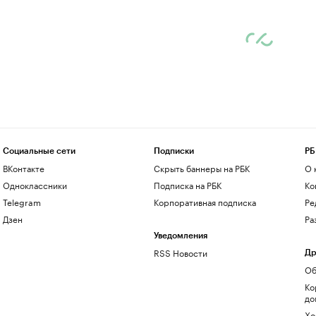
Социальные сети
Подписки
РБ
ВКонтакте
Скрыть баннеры на РБК
О 
Одноклассники
Подписка на РБК
Ко
Telegram
Корпоративная подписка
Ре
Дзен
Ра
Уведомления
RSS Новости
Др
Об
Ко
до
Хо