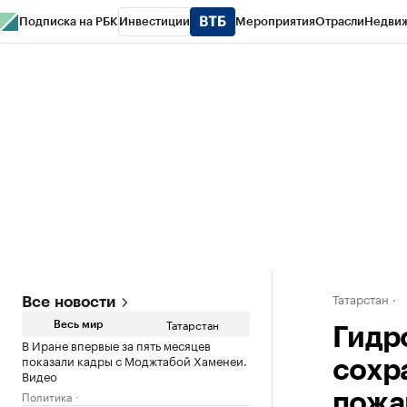
Подписка на РБК
Инвестиции
Мероприятия
Отрасли
Недви
РБК Life
Тренды
Визионеры
Национальные проекты
Город
Стиль
Кр
Спецпроекты СПб
Конференции СПб
Спецпроекты
Проверка конт
Татарстан
Все новости
Татарстан
Весь мир
Гидр
В Иране впервые за пять месяцев
показали кадры с Моджтабой Хаменеи.
сохр
Видео
Политика
пожа