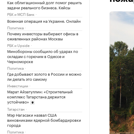
Как облигационный долг помог решить
задачи реального бизнеса. Кейсы
РБК и МСП Банк
Военная операция на Украине. Онлайн
Политика
Почему инвесторы выбирают офисы в
оживленных районах Москвы
РБК и Upside
Минобороны сообщило об ударах по
складам с горючим в Одессе и
Черноморске
Политика
Где добывают золото в России и можно
ли делать это самому
Инвестиции
Марат Айзатуллин: «Строительный
комплекс Татарстана держится
устойчиво»
Татарстан
Мэр Нагасаки назвал США
виновниками ядерной бомбардировки
города
Политика