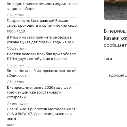
Володин призвал регионы изучить опыт
запрета вейпов
Общество
Гастрогид по Центральной России:
сыры, крокодилы и органический сидр
В период 
РБК и РСХБ
Казани ож
В Румынии затопили четыре баржи в
рукаве Дуная для подачи воды на АЭС
сообщает
Общество
Десятки человек погибли при лобовом
Теги
ДТП с двумя автобусами в Нигере
Общество
Бинго Нолана: 9 интересных фактов об
Гидрометц
«Одиссее»
Общество
Дивидендные гэпы в 2026 году: две
трети акций уже восстановили
котировки
Инвестиции
Новый Audi Q9 против Mercedes-Benz
GLS и BMW X7. Сравнение, мнения и
цены
Авто