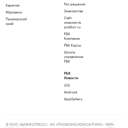
Рег.решения
Карелия
Знакомства
Мурманск
Сайт
Приморский
знакомств
край
podbor.ru
РБК
Компании
РБК Курсы
Школа
управления
РБК
РБК
Новости
iOS
Android
AppGallery
© ООО «БИЗНЕСПРЕСС», АО «РОСБИЗНЕСКОНСАЛТИНГ», 1995–