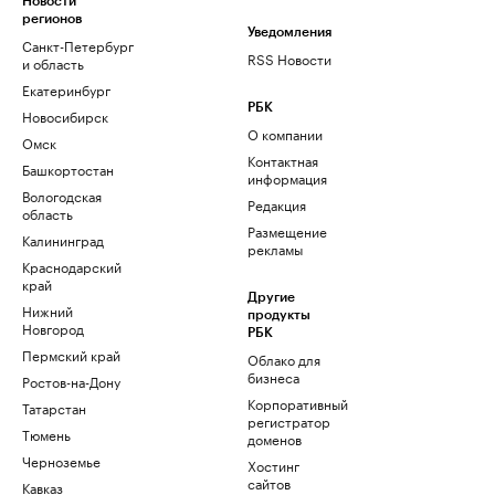
Новости
регионов
Уведомления
Санкт-Петербург
RSS Новости
и область
Екатеринбург
РБК
Новосибирск
О компании
Омск
Контактная
Башкортостан
информация
Вологодская
Редакция
область
Размещение
Калининград
рекламы
Краснодарский
край
Другие
Нижний
продукты
Новгород
РБК
Пермский край
Облако для
бизнеса
Ростов-на-Дону
Корпоративный
Татарстан
регистратор
Тюмень
доменов
Черноземье
Хостинг
сайтов
Кавказ