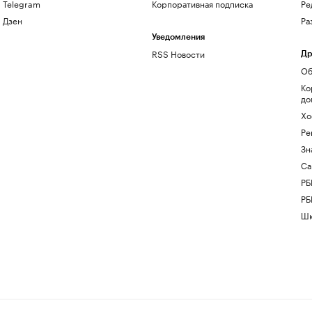
Telegram
Корпоративная подписка
Ре
Дзен
Ра
Уведомления
RSS Новости
Др
Об
Ко
до
Хо
Ре
Зн
Са
РБ
РБ
Шк