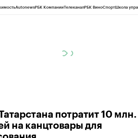
жимость
Autonews
РБК Компании
Телеканал
РБК Вино
Спорт
Школа упра
ипто
РБК Бизнес-среда
Дискуссионный клуб
Исследования
Кредитные 
рагентов
Политика
Экономика
Бизнес
Технологии и медиа
Финансы
Рын
Татарстана потратит 10 млн.
ей на канцтовары для
сования