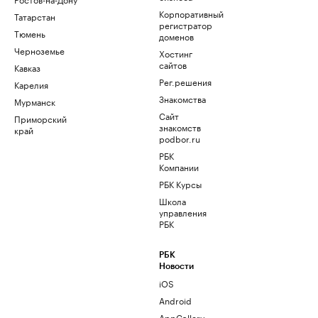
Корпоративный
Татарстан
регистратор
Тюмень
доменов
Черноземье
Хостинг
сайтов
Кавказ
Рег.решения
Карелия
Знакомства
Мурманск
Сайт
Приморский
знакомств
край
podbor.ru
РБК
Компании
РБК Курсы
Школа
управления
РБК
РБК
Новости
iOS
Android
AppGallery