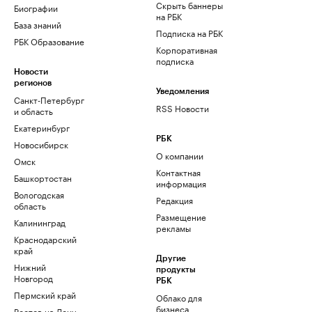
Скрыть баннеры
Биографии
на РБК
База знаний
Подписка на РБК
РБК Образование
Корпоративная
подписка
Новости
регионов
Уведомления
Санкт-Петербург
RSS Новости
и область
Екатеринбург
РБК
Новосибирск
О компании
Омск
Контактная
Башкортостан
информация
Вологодская
Редакция
область
Размещение
Калининград
рекламы
Краснодарский
край
Другие
Нижний
продукты
Новгород
РБК
Пермский край
Облако для
бизнеса
Ростов-на-Дону