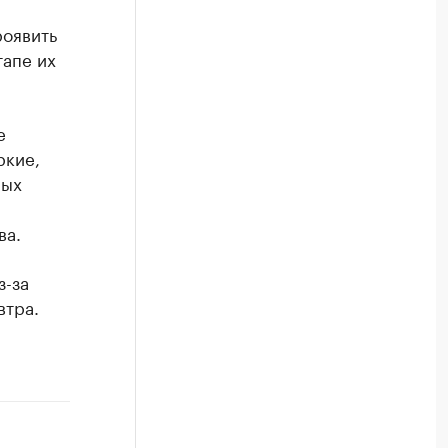
роявить
тапе их
е
ркие,
мых
ва.
з-за
втра.