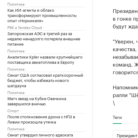
Политика
Президен
Как ИИ-агенты и облако
трансформируют промышленность:
в гонке п
опыт «Норникеля»
будут жда
РБК и Yandex Cloud
Запорожская АЭС в третий раз за
неделю ненадолго потеряла внешнее
"Уверен,
питание
качества,
Политика
незабыва
Аналитики Kpler назвали крупнейшего
поставщика авиатоплива в Европу
команд. Ж
Политика
говорится
Сенат США согласовал краткосрочный
бюджет, чтобы избежать нового
шатдауна
Напомним
Политика
ралли "Шё
Матч звезд на Кубке Овечкина
\
завершился вничью
Спорт
После столкновения дрона с НПЗ в
Теги
Ливии произошла утечка
Политика
Сенат утвердил личного адвоката
Президент