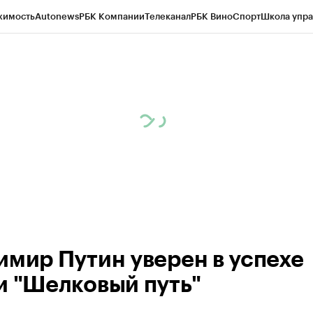
жимость
Autonews
РБК Компании
Телеканал
РБК Вино
Спорт
Школа упра
ипто
РБК Бизнес-среда
Дискуссионный клуб
Исследования
Кредитные 
рагентов
Политика
Экономика
Бизнес
Технологии и медиа
Финансы
Рын
имир Путин уверен в успехе
и "Шелковый путь"