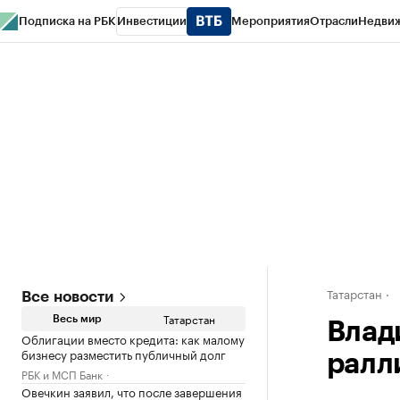
Подписка на РБК
Инвестиции
Мероприятия
Отрасли
Недви
РБК Life
Тренды
Визионеры
Национальные проекты
Город
Стиль
Кр
Спецпроекты СПб
Конференции СПб
Спецпроекты
Проверка конт
Татарстан
Все новости
Татарстан
Весь мир
Влад
Облигации вместо кредита: как малому
бизнесу разместить публичный долг
ралл
РБК и МСП Банк
Овечкин заявил, что после завершения