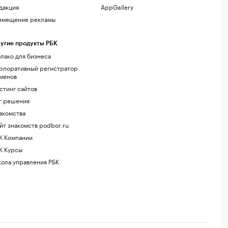
дакция
AppGallery
змещение рекламы
угие продукты РБК
лако для бизнеса
рпоративный регистратор
менов
стинг сайтов
г.решения
акомства
йт знакомств podbor.ru
К Компании
К Курсы
ола управления РБК