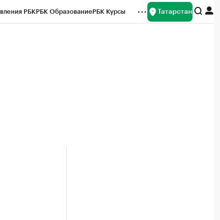
Татарстан
вления РБК
РБК Образование
РБК Курсы
рейтинги
Франшизы
Газета
ок наличной валюты