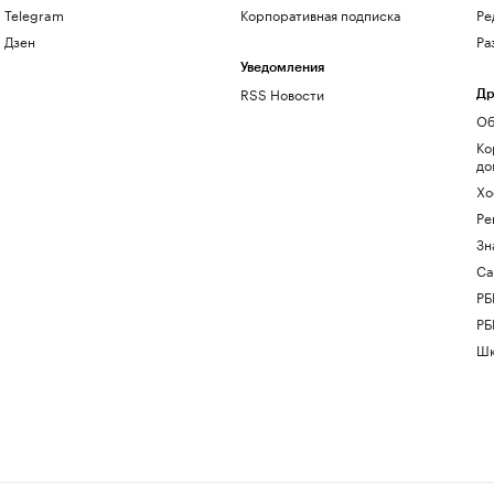
Telegram
Корпоративная подписка
Ре
Дзен
Ра
Уведомления
RSS Новости
Др
Об
Ко
до
Хо
Ре
Зн
Са
РБ
РБ
Шк