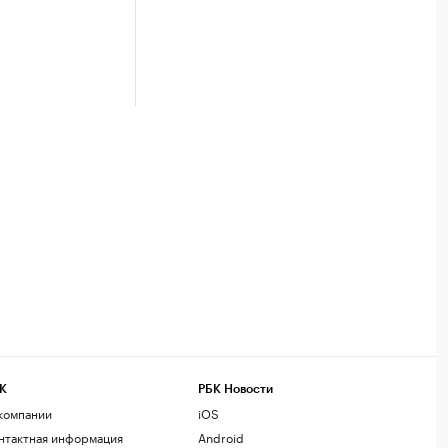
К
РБК Новости
компании
iOS
нтактная информация
Android