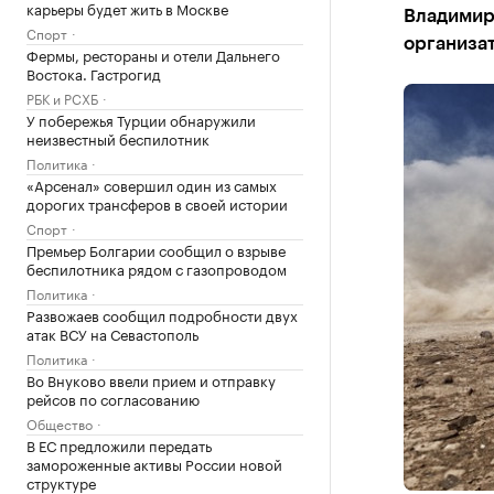
карьеры будет жить в Москве
Владимир
Спорт
организа
Фермы, рестораны и отели Дальнего
Востока. Гастрогид
РБК и РСХБ
У побережья Турции обнаружили
неизвестный беспилотник
Политика
«Арсенал» совершил один из самых
дорогих трансферов в своей истории
Спорт
Премьер Болгарии сообщил о взрыве
беспилотника рядом с газопроводом
Политика
Развожаев сообщил подробности двух
атак ВСУ на Севастополь
Политика
Во Внуково ввели прием и отправку
рейсов по согласованию
Общество
В ЕС предложили передать
замороженные активы России новой
структуре