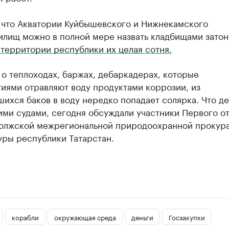
 что Акватории Куйбышевского и Нижнекамского
илищ можно в полной мере назвать кладбищами зато
 территории республики их целая сотня.
 о теплоходах, баржах, дебаркадерах, которые
иями отравляют воду продуктами коррозии, из
ихся баков в воду нередко попадает солярка. Что де
ими судами, сегодня обсуждали участники Первого о
олжской межрегиональной природоохранной прокура
уры республики Татарстан.
корабли
окружающая среда
деньги
Госзакупки