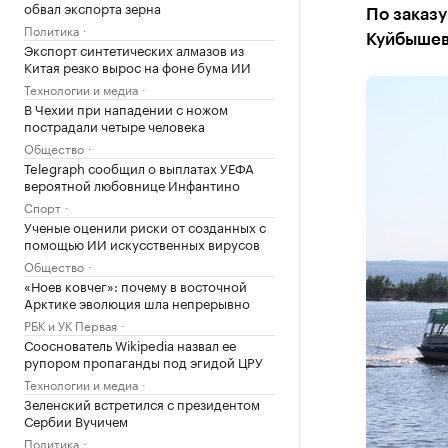
обвал экспорта зерна
По заказу
Политика
Куйбышев
Экспорт синтетических алмазов из
Китая резко вырос на фоне бума ИИ
Технологии и медиа
В Чехии при нападении с ножом
пострадали четыре человека
Общество
Telegraph сообщил о выплатах УЕФА
вероятной любовнице Инфантино
Спорт
Ученые оценили риски от созданных с
помощью ИИ искусственных вирусов
Общество
«Ноев ковчег»: почему в восточной
Арктике эволюция шла непрерывно
РБК и УК Первая
Сооснователь Wikipedia назвал ее
рупором пропаганды под эгидой ЦРУ
Технологии и медиа
Зеленский встретился с президентом
Сербии Вучичем
Политика