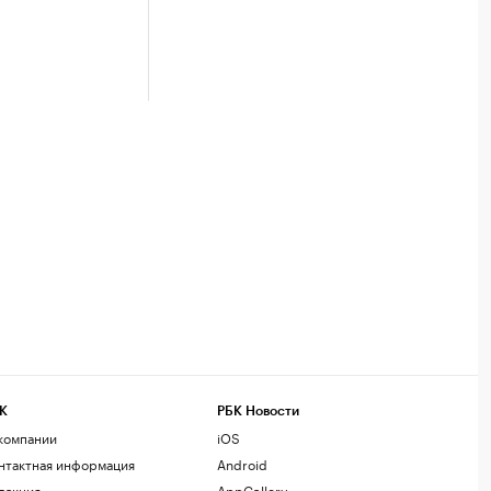
К
РБК Новости
компании
iOS
нтактная информация
Android
дакция
AppGallery