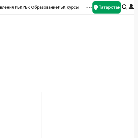
Татарстан
вления РБК
РБК Образование
РБК Курсы
рейтинги
Франшизы
Газета
ок наличной валюты