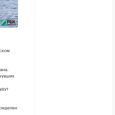
.
ском
ана.
нувших
удут
пределен