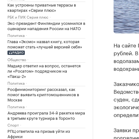
Как устроены приватные террасы в
квартирах «Серии плюс»
РБК и ПИК Серия плюс
Экс-президент Финляндии усомнился в
сценарии нападения России на НАТО
Политика
Глава «Эксмо» назвал книгу, которая
На сайте 
поможет стать «лучшей версией себя»
рублей. В
РАДИО
Общество
водолаза
Мадьяр ответил на вопрос, останется
водохран
ли «Росатом» подрядчиком на
«Пакш-2»
Заказчико
Политика
Росфинмониторинг рассказал, как
Ведомств
помог выявить криптомошенников в
суден, сд
Москве
экологиче
Политика
Андреева проиграла 34-й ракетке мира
определи
в третьем круге турнира в Торонто
Спорт
Заявки пр
РПЦ ответила на призыв уйти из
Африки
подрядчик