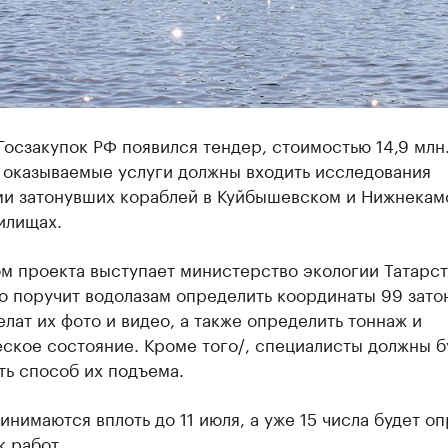
Госзакупок РФ появился тендер, стоимостью 14,9 млн
 оказываемые услуги должны входить исследования
ми затонувших кораблей в Куйбышевском и Нижнекам
илищах.
м проекта выступает министерство экологии Татарст
о поручит водолазам определить координаты 99 зато
елат их фото и видео, а также определить тоннаж и
ское состояние. Кроме того/, специалисты должны б
ть способ их подъема.
инимаются вплоть до 11 июля, а уже 15 числа будет о
 работ.