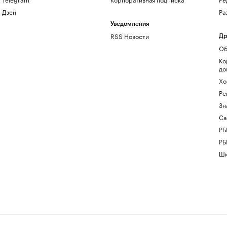
Дзен
Ра
Уведомления
RSS Новости
Др
Об
Ко
до
Хо
Ре
Зн
Са
РБ
РБ
Шк