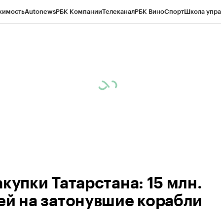
жимость
Autonews
РБК Компании
Телеканал
РБК Вино
Спорт
Школа упра
ипто
РБК Бизнес-среда
Дискуссионный клуб
Исследования
Кредитные 
рагентов
Политика
Экономика
Бизнес
Технологии и медиа
Финансы
Рын
купки Татарстана: 15 млн.
ей на затонувшие корабли