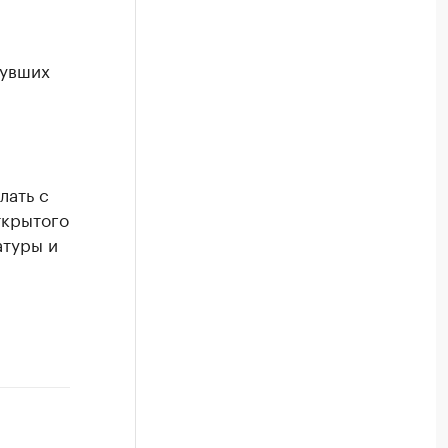
нувших
лать с
ткрытого
туры и