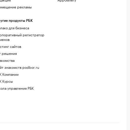
змещение рекламы
угие продукты РБК
лако для бизнеса
рпоративный регистратор
менов
стинг сайтов
г.решения
акомства
йт знакомств podbor.ru
К Компании
К Курсы
ола управления РБК