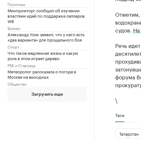
Политика
Минпромторг сообщил об изучении
Отметим,
властями идей по поддержке селлеров
WB
водохран
Бизнес
судов.
На
Александр Усик заявил, что у него есть
«два варианта» для прощального боя
Речь идет
Спорт
десятилет
Что такое медленная жизнь и какую
роль в этом играет дерево
прохудивш
РБК и Старквуд
затонувш
Метеоролог рассказала о погоде в
форума В
Москве на выходных
прокурат
Общество
Загрузить еще
\
Теги
Татарстан