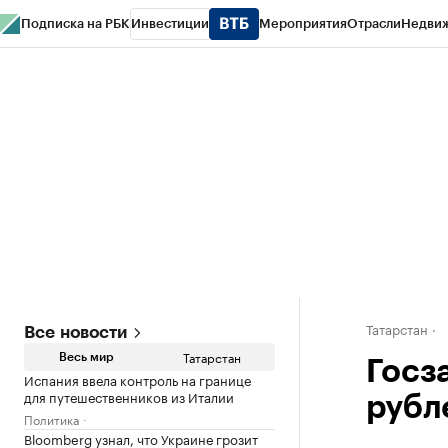
Подписка на РБК
Инвестиции
Мероприятия
Отрасли
Недви
РБК Life
Тренды
Визионеры
Национальные проекты
Город
Стиль
Кр
Спецпроекты СПб
Конференции СПб
Спецпроекты
Проверка конт
Татарстан
Все новости
Татарстан
Весь мир
Госза
Испания ввела контроль на границе
для путешественников из Италии
рубл
Политика
Bloomberg узнал, что Украине грозит