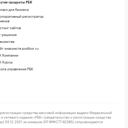
угие продукты РБК
лако для бизнеса
рпоративный регистратор
менов
стинг сайтов
г.решения
акомства
йт знакомств podbor.ru
К Компании
К Курсы
ола управления РБК
регистрации средства массовой информации выдано Федеральной
и сетевого издания «РБК» (свидетельство о регистрации средства
ор) 03.12.2021 за номером ЭЛ №ФС77-82385) сопровождаются