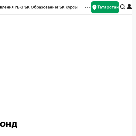
Татарстан
вления РБК
РБК Образование
РБК Курсы
рейтинги
Франшизы
Газета
ок наличной валюты
фонд