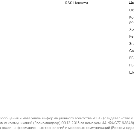
RSS Новости
Др
Об
Ко
до
Хо
Ре
Зн
Са
РБ
РБ
Шк
ения и материалы информационного агентства «РБК» (свидетельство о 
овых коммуникаций (Роскомнадзор) 09.12.2015 за номером ИА №ФС77-63848) 
 связи, информационных технологий и массовых коммуникаций (Роскомнадз