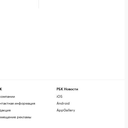
К
РБК Новости
компании
iOS
нтактная информация
Android
дакция
AppGallery
змещение рекламы