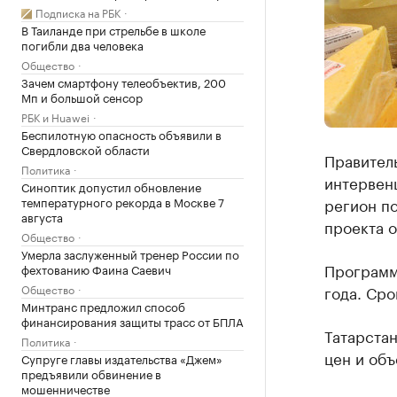
Подписка на РБК
В Таиланде при стрельбе в школе
погибли два человека
Общество
Зачем смартфону телеобъектив, 200
Мп и большой сенсор
РБК и Huawei
Беспилотную опасность объявили в
Свердловской области
Правитель
Политика
интервенц
Синоптик допустил обновление
температурного рекорда в Москве 7
регион по
августа
проекта о
Общество
Умерла заслуженный тренер России по
Программа
фехтованию Фаина Саевич
Общество
года. Сро
Минтранс предложил способ
финансирования защиты трасс от БПЛА
Татарстан
Политика
цен и об
Супруге главы издательства «Джем»
предъявили обвинение в
мошенничестве