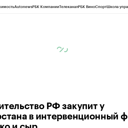
жимость
Autonews
РБК Компании
Телеканал
РБК Вино
Спорт
Школа упра
ипто
РБК Бизнес-среда
Дискуссионный клуб
Исследования
Кредитные 
рагентов
Политика
Экономика
Бизнес
Технологии и медиа
Финансы
Рын
ительство РФ закупит у
рстана в интервенционный 
ко и сыр