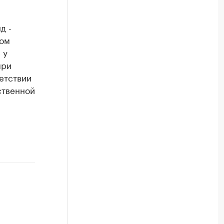
д -
том
 у
при
етствии
ственной