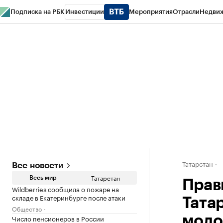
Подписка на РБК
Инвестиции
Мероприятия
Отрасли
Недви
РБК Life
Тренды
Визионеры
Национальные проекты
Город
Стиль
Кр
Спецпроекты СПб
Конференции СПб
Спецпроекты
Проверка конт
Татарстан
Все новости
Татарстан
Весь мир
Прав
Wildberries сообщила о пожаре на
складе в Екатеринбурге после атаки
Тата
Общество
Число пенсионеров в России
моло