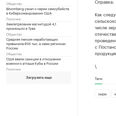
Справка:
Общество
Bloomberg узнал о серии самоубийств
в Киберкомандовании США
Как следу
Политика
сельскохо
Землетрясение магнитудой 4,1
числе зер
произошло в Туве
отечеств
Общество
Средняя пенсия неработающих
проведен
превысила ₽35 тыс. в семи регионах
с Постан
России
продукции
Общество
США ввели санкции в отношении
военного атташе Кубы в России
\
Политика
Теги
Загрузить еще
сыры