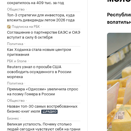
сократилось на 409 тыс. за год
Общество
Топ-3 стратегии для инвестора, куда
Республик
вложить дивиденды летом 2026 года
волатиль
Подписка на РБК
Соглашение о партнерстве ЕАЭС и ОАЭ
вступит в силу 6 октября
Политика
Как Ходынка стала новым центром
притяжения
РБК и Stone
Reuters узнал о просьбе США
освободить осужденного в России
морпеха
Политика
Премьера «Одиссеи» увеличила спрос
на поэму Гомера в России
Общество
Назван топ-30 самых востребованных
бизнес-книг июля
РАДИО
Бизнес
Великая усталость. Почему столько
людей сегодня чувствуют себя на грани