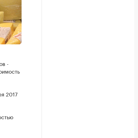
ов -
оимость
ря 2017
остью