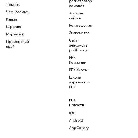
регистратор
Тюмень
доменов
Черноземье
Хостинг
сайтов
Кавказ
Рег.решения
Карелия
Знакомства
Мурманск
Сайт
Приморский
знакомств
край
podbor.ru
РБК
Компании
РБК Курсы
Школа
управления
РБК
РБК
Новости
iOS
Android
AppGallery