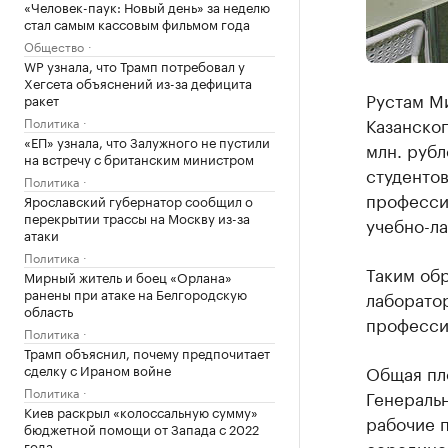
«Человек-паук: Новый день» за неделю
стал самым кассовым фильмом года
Общество
WP узнала, что Трамп потребовал у
Хегсета объяснений из-за дефицита
Рустам М
ракет
Казанског
Политика
«ЕП» узнала, что Залужного не пустили
млн. рубл
на встречу с британским министром
студенто
Политика
професси
Ярославский губернатор сообщил о
перекрытии трассы на Москву из-за
учебно-ла
атаки
Политика
Таким обр
Мирный житель и боец «Орлана»
ранены при атаке на Белгородскую
лаборато
область
профессий
Политика
Трамп объяснил, почему предпочитает
сделку с Ираном войне
Общая пло
Политика
Генеральн
Киев раскрыл «колоссальную сумму»
рабочие п
бюджетной помощи от Запада с 2022
середине 
года