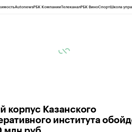
жимость
Autonews
РБК Компании
Телеканал
РБК Вино
Спорт
Школа упра
ипто
РБК Бизнес-среда
Дискуссионный клуб
Исследования
Кредитные 
рагентов
Политика
Экономика
Бизнес
Технологии и медиа
Финансы
Рын
й корпус Казанского
еративного института обойд
 млн руб.