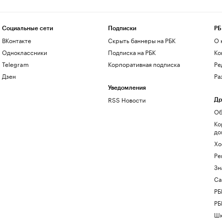
Социальные сети
Подписки
РБ
ВКонтакте
Скрыть баннеры на РБК
О 
Одноклассники
Подписка на РБК
Ко
Telegram
Корпоративная подписка
Ре
Дзен
Ра
Уведомления
RSS Новости
Др
Об
Ко
до
Хо
Ре
Зн
Са
РБ
РБ
Шк