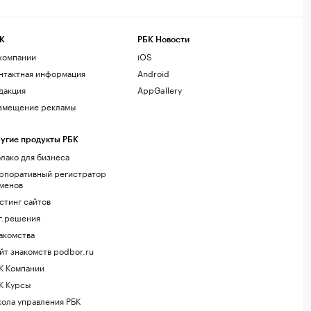
К
РБК Новости
компании
iOS
нтактная информация
Android
дакция
AppGallery
змещение рекламы
угие продукты РБК
лако для бизнеса
рпоративный регистратор
менов
стинг сайтов
г.решения
акомства
йт знакомств podbor.ru
К Компании
К Курсы
ола управления РБК