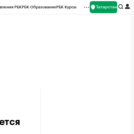
Татарстан
вления РБК
РБК Образование
РБК Курсы
рейтинги
Франшизы
Газета
ок наличной валюты
ется