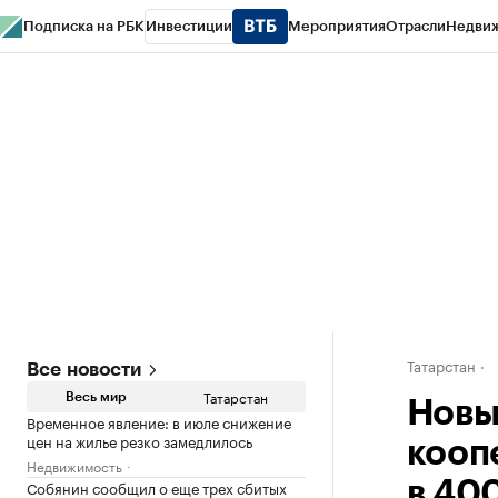
Подписка на РБК
Инвестиции
Мероприятия
Отрасли
Недви
РБК Life
Тренды
Визионеры
Национальные проекты
Город
Стиль
Кр
Спецпроекты СПб
Конференции СПб
Спецпроекты
Проверка конт
Татарстан
Все новости
Татарстан
Весь мир
Новы
Временное явление: в июле снижение
цен на жилье резко замедлилось
кооп
Недвижимость
Собянин сообщил о еще трех сбитых
в 400