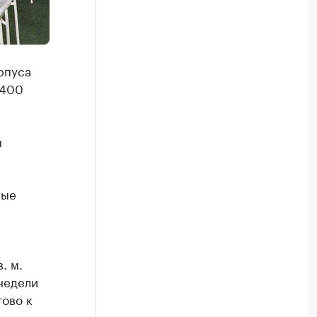
рпуса
 400
м
лые
. м.
недели
тово к