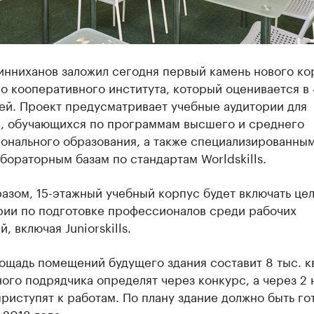
инниханов заложил сегодня первый камень нового ко
о кооперативного института, который оценивается в
ей. Проект предусматривает учебные аудитории для
в, обучающихся по программам высшего и среднего
онального образования, а также специализированны
бораторным базам по стандартам Worldskills.
азом, 15-этажный учебный корпус будет включать це
рии по подготовке профессионалов среди рабочих
, включая Juniorskills.
щадь помещений будущего здания составит 8 тыс. кв
ого подрядчика определят через конкурс, а через 2 
риступят к работам. По плану здание должно быть го
2018 года.