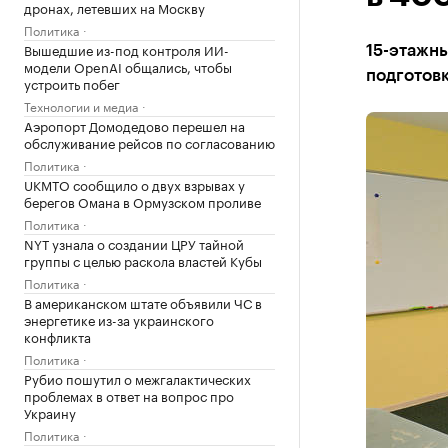
дронах, летевших на Москву
Политика
Вышедшие из-под контроля ИИ-
15-этажны
модели OpenAI общались, чтобы
подготов
устроить побег
Технологии и медиа
Аэропорт Домодедово перешел на
обслуживание рейсов по согласованию
Политика
UKMTO сообщило о двух взрывах у
берегов Омана в Ормузском проливе
Политика
NYT узнала о создании ЦРУ тайной
группы с целью раскола властей Кубы
Политика
В американском штате объявили ЧС в
энергетике из-за украинского
конфликта
Политика
Рубио пошутил о межгалактических
проблемах в ответ на вопрос про
Украину
Политика