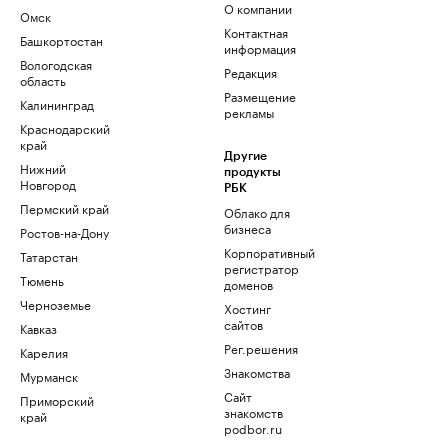
О компании
Омск
Контактная
Башкортостан
информация
Вологодская
Редакция
область
Размещение
Калининград
рекламы
Краснодарский
край
Другие
Нижний
продукты
Новгород
РБК
Пермский край
Облако для
бизнеса
Ростов-на-Дону
Корпоративный
Татарстан
регистратор
Тюмень
доменов
Черноземье
Хостинг
сайтов
Кавказ
Рег.решения
Карелия
Знакомства
Мурманск
Сайт
Приморский
знакомств
край
podbor.ru