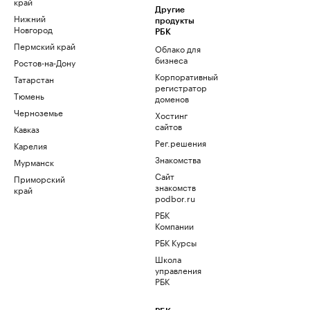
край
Другие
Нижний
продукты
Новгород
РБК
Пермский край
Облако для
бизнеса
Ростов-на-Дону
Корпоративный
Татарстан
регистратор
Тюмень
доменов
Черноземье
Хостинг
сайтов
Кавказ
Рег.решения
Карелия
Знакомства
Мурманск
Сайт
Приморский
знакомств
край
podbor.ru
РБК
Компании
РБК Курсы
Школа
управления
РБК