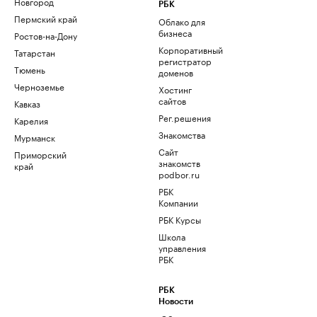
Новгород
РБК
Пермский край
Облако для
бизнеса
Ростов-на-Дону
Корпоративный
Татарстан
регистратор
Тюмень
доменов
Черноземье
Хостинг
сайтов
Кавказ
Рег.решения
Карелия
Знакомства
Мурманск
Сайт
Приморский
знакомств
край
podbor.ru
РБК
Компании
РБК Курсы
Школа
управления
РБК
РБК
Новости