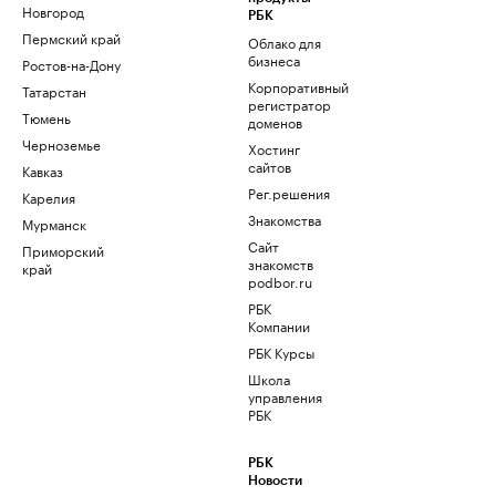
Новгород
РБК
Пермский край
Облако для
бизнеса
Ростов-на-Дону
Корпоративный
Татарстан
регистратор
Тюмень
доменов
Черноземье
Хостинг
сайтов
Кавказ
Рег.решения
Карелия
Знакомства
Мурманск
Сайт
Приморский
знакомств
край
podbor.ru
РБК
Компании
РБК Курсы
Школа
управления
РБК
РБК
Новости