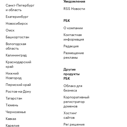
Уведомления
Санкт-Петербург
RSS Новости
и область
Екатеринбург
РБК
Новосибирск
О компании
Омск
Контактная
Башкортостан
информация
Вологодская
Редакция
область
Размещение
Калининград
рекламы
Краснодарский
край
Другие
Нижний
продукты
Новгород
РБК
Пермский край
Облако для
бизнеса
Ростов-на-Дону
Корпоративный
Татарстан
регистратор
Тюмень
доменов
Черноземье
Хостинг
сайтов
Кавказ
Рег.решения
Карелия