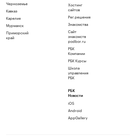
Черноземье
Хостинг
сайтов
Кавказ
Рег.решения
Карелия
Знакомства
Мурманск
Сайт
Приморский
знакомств
край
podbor.ru
РБК
Компании
РБК Курсы
Школа
управления
РБК
РБК
Новости
iOS
Android
AppGallery