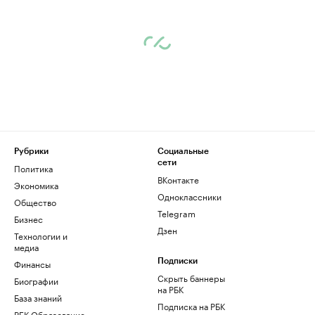
Рубрики
Социальные
сети
Политика
ВКонтакте
Экономика
Одноклассники
Общество
Telegram
Бизнес
Дзен
Технологии и
медиа
Финансы
Подписки
Скрыть баннеры
Биографии
на РБК
База знаний
Подписка на РБК
РБК Образование