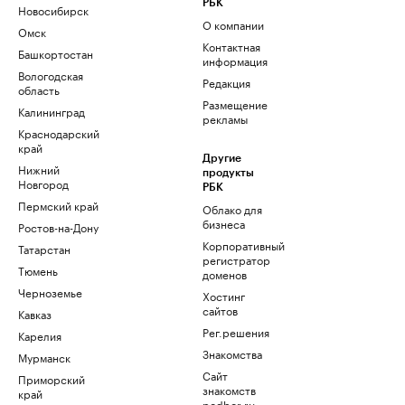
РБК
Новосибирск
О компании
Омск
Контактная
Башкортостан
информация
Вологодская
Редакция
область
Размещение
Калининград
рекламы
Краснодарский
край
Другие
Нижний
продукты
Новгород
РБК
Пермский край
Облако для
бизнеса
Ростов-на-Дону
Корпоративный
Татарстан
регистратор
Тюмень
доменов
Черноземье
Хостинг
сайтов
Кавказ
Рег.решения
Карелия
Знакомства
Мурманск
Сайт
Приморский
знакомств
край
podbor.ru