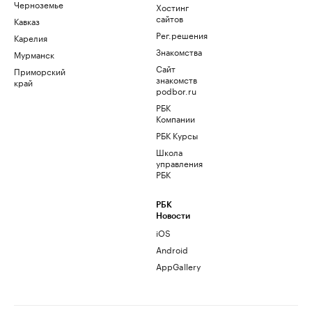
Черноземье
Хостинг
сайтов
Кавказ
Рег.решения
Карелия
Знакомства
Мурманск
Сайт
Приморский
знакомств
край
podbor.ru
РБК
Компании
РБК Курсы
Школа
управления
РБК
РБК
Новости
iOS
Android
AppGallery