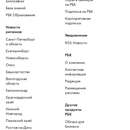
Биографии
на РБК
База знаний
Подписка на РБК
РБК Образование
Корпоративная
подписка
Новости
регионов
Уведомления
Санкт-Петербург
RSS Новости
и область
Екатеринбург
РБК
Новосибирск
О компании
Омск
Контактная
Башкортостан
информация
Вологодская
Редакция
область
Размещение
Калининград
рекламы
Краснодарский
край
Другие
Нижний
продукты
Новгород
РБК
Пермский край
Облако для
бизнеса
Ростов-на-Дону