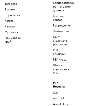
Корпоративный
Татарстан
регистратор
Тюмень
доменов
Черноземье
Хостинг
сайтов
Кавказ
Рег.решения
Карелия
Знакомства
Мурманск
Сайт
Приморский
знакомств
край
podbor.ru
РБК
Компании
РБК Курсы
Школа
управления
РБК
РБК
Новости
iOS
Android
AppGallery